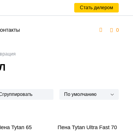
Стать дилером
онтакты
0
аврация
Л
Сгруппировать
По умолчанию
ена Tytan 65
Пена Tytan Ultra Fast 70