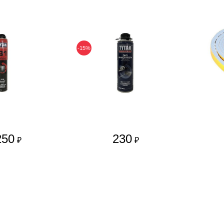
-15%
250
230
₽
₽