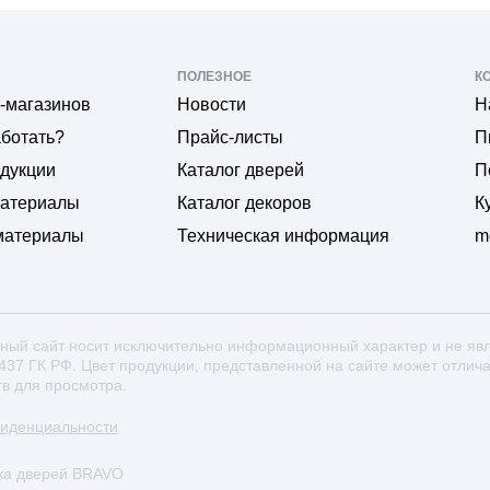
ПОЛЕЗНОЕ
К
-магазинов
Новости
Н
аботать?
Прайс-листы
П
одукции
Каталог дверей
П
материалы
Каталог декоров
К
материалы
Техническая информация
m
ный сайт носит исключительно информационный характер и не яв
 437 ГК РФ. Цвет продукции, представленной на сайте может отлич
тв для просмотра.
фиденциальности
ка дверей BRAVO