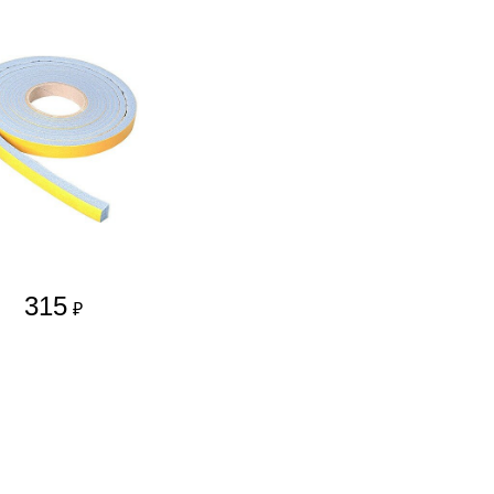
315
₽