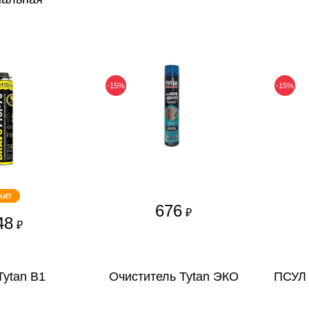
-15%
-15%
ХИТ
676
₽
48
₽
Tytan В1
Очиститель Tytan ЭКО
ПСУЛ 