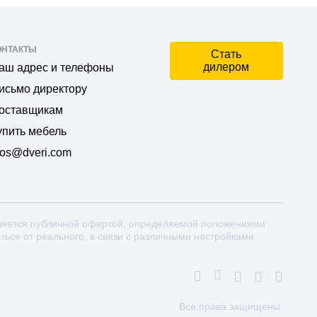
ОНТАКТЫ
Стать
дилером
аш адрес и телефоны
исьмо директору
оставщикам
упить мебель
os@dveri.com
ляется публичной офертой, определяемой положениями
аться от реального, в связи с различными настройками
Все права защищены.