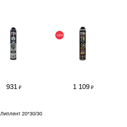
-15%
931
1 109
₽
₽
Липлент 20*30/30