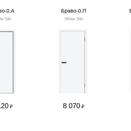
во-0.А
Браво-0.П
te Silk
White Silk
120
8 070
₽
₽