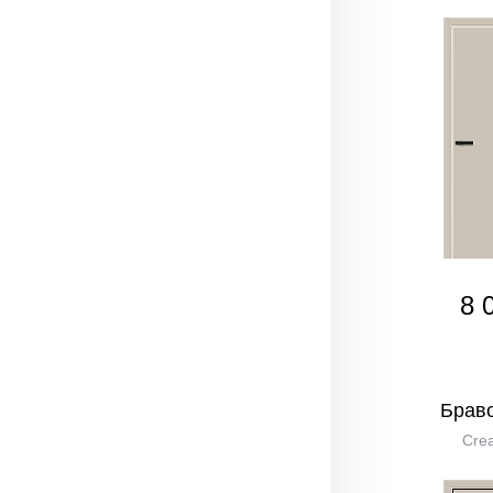
8 
Браво
Crea