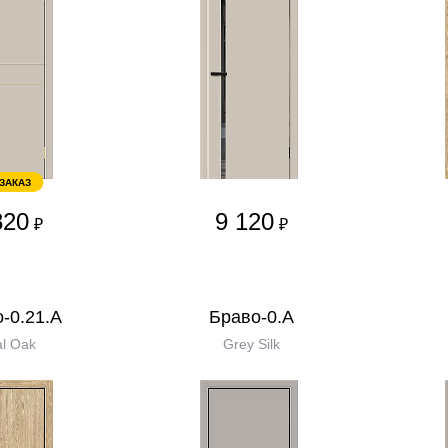
 ЗАКАЗ
820
9 120
₽
₽
-0.21.А
Браво-0.А
l Oak
Grey Silk