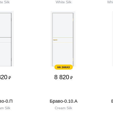
te Silk
White Silk
Whi
НА ЗАКАЗ
820
8 820
₽
₽
во-0.П
Браво-0.10.А
m Silk
Cream Silk