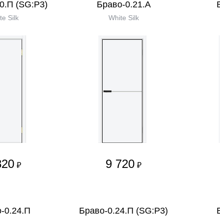
0.П (SG:P3)
Браво-0.21.А
te Silk
White Silk
820
9 720
₽
₽
-0.24.П
Браво-0.24.П (SG:P3)