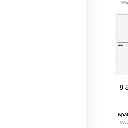
Whi
8 
Бра
Crea