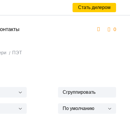
Стать дилером
онтакты
0
ери
ПЭТ
Сгруппировать
По умолчанию