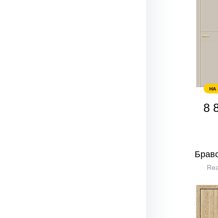
НА
8 
Браво
Rea