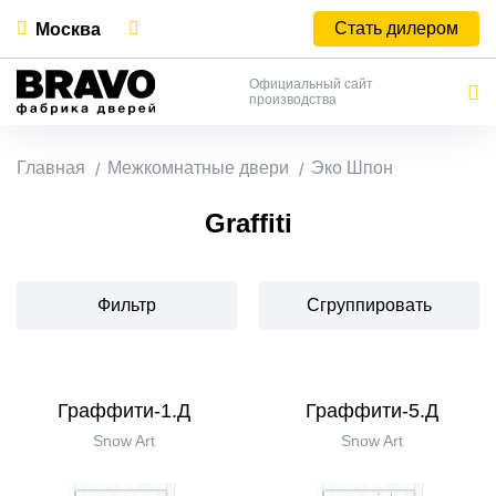
Стать дилером
Москва
Официальный сайт
производства
Главная
Межкомнатные двери
Эко Шпон
Graffiti
Фильтр
Сгруппировать
Граффити-1.Д
Граффити-5.Д
Snow Art
Snow Art