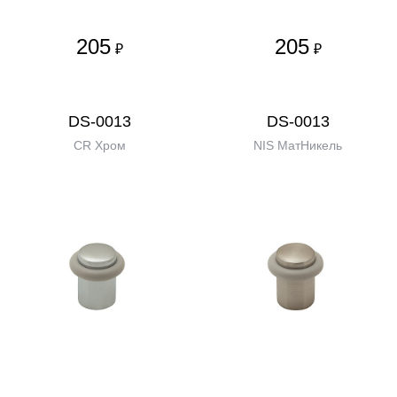
205
205
₽
₽
DS-0013
DS-0013
CR Хром
NIS МатНикель