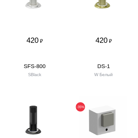
420
420
₽
₽
SFS-800
DS-1
SBlack
W Белый
-35%