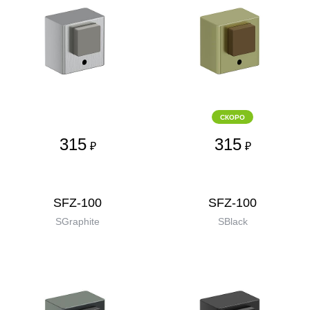
СКОРО
315
315
₽
₽
SFZ-100
SFZ-100
SGraphite
SBlack