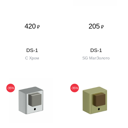
420
205
₽
₽
DS-1
DS-1
C Хром
SG МатЗолото
-35%
-35%