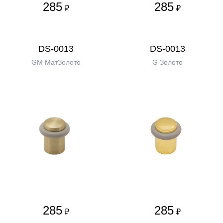
285
285
₽
₽
DS-0013
DS-0013
GM МатЗолото
G Золото
285
285
₽
₽