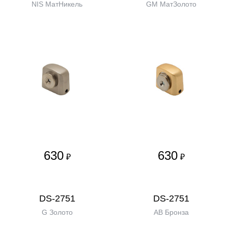
NIS МатНикель
GM МатЗолото
630
630
₽
₽
DS-2751
DS-2751
G Золото
AB Бронза