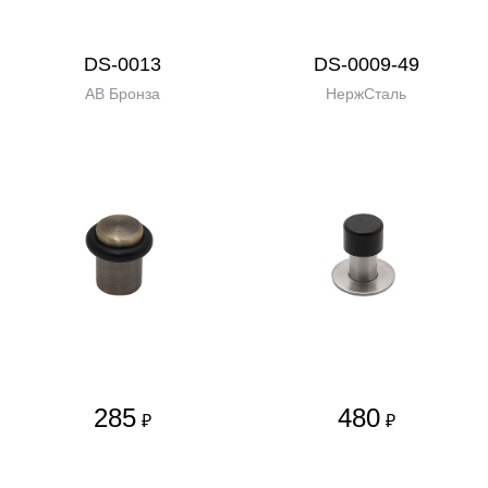
DS-0013
DS-0009-49
AB Бронза
НержСталь
285
480
₽
₽