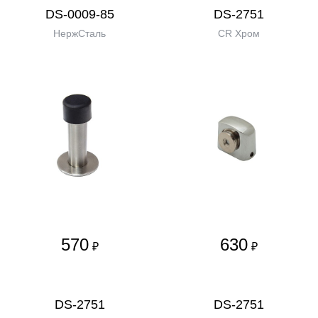
DS-0009-85
DS-2751
НержСталь
CR Хром
570
630
₽
₽
DS-2751
DS-2751