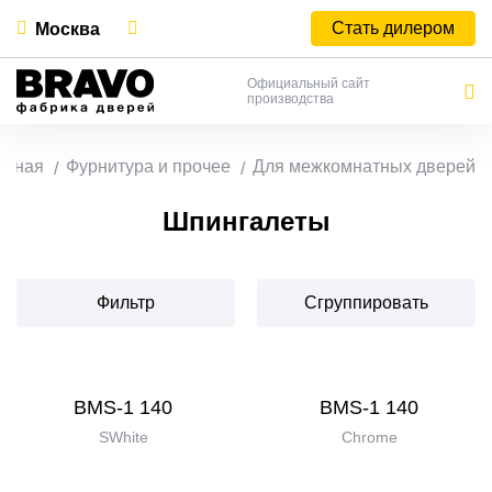
Стать дилером
Москва
Официальный сайт
производства
авная
Фурнитура и прочее
Для межкомнатных дверей
Шпингалеты
Фильтр
Сгруппировать
BMS-1 140
BMS-1 140
SWhite
Chrome