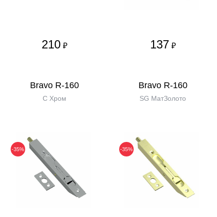
210
137
₽
₽
Bravo R-160
Bravo R-160
C Хром
SG МатЗолото
-35%
-35%