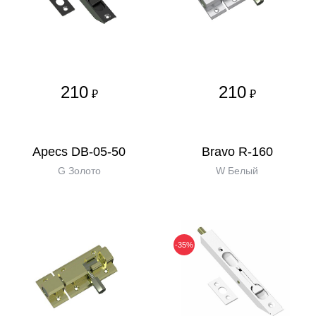
210
210
₽
₽
Apecs DB-05-50
Bravo R-160
G Золото
W Белый
-35%