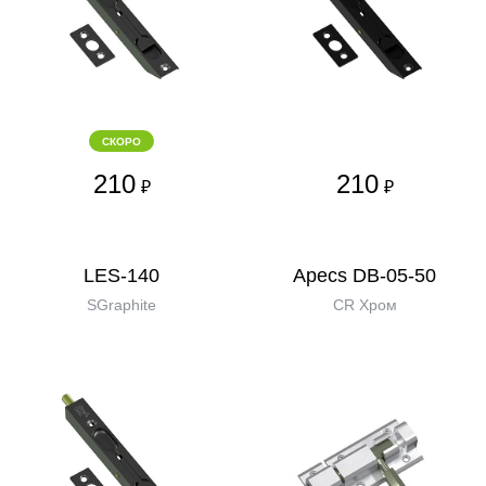
СКОРО
210
210
₽
₽
LES-140
Apecs DB-05-50
SGraphite
CR Хром