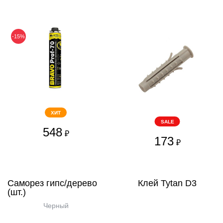
-15%
ХИТ
SALE
548
₽
173
₽
Саморез гипс/дерево
Клей Tytan D3
(шт.)
Черный