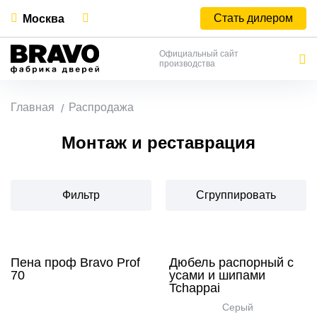
Стать дилером
Москва
Официальный сайт
производства
Главная
Распродажа
Монтаж и реставрация
Фильтр
Сгруппировать
Пена проф Bravo Prof
Дюбель распорный с
70
усами и шипами
Tchappai
Серый