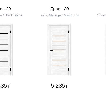
во-29
Браво-30
 / Black Shine
Snow Melinga / Magic Fog
Snow 
535
5 235
₽
₽