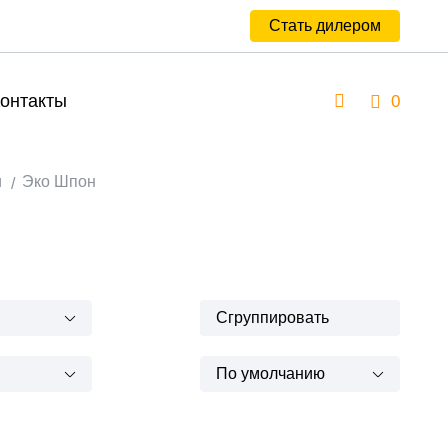
Стать дилером
онтакты
0
и
Эко Шпон
Сгруппировать
По умолчанию