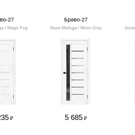
во-27
Браво-27
a / Magic Fog
Snow Melinga / Mirox Grey
Snow 
235
5 685
₽
₽