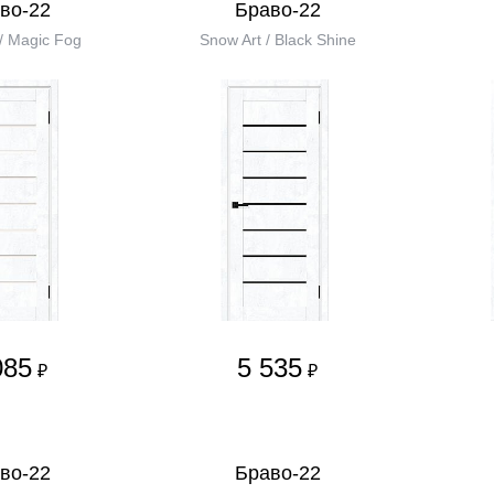
во-22
Браво-22
/ Magic Fog
Snow Art / Black Shine
085
5 535
₽
₽
во-22
Браво-22