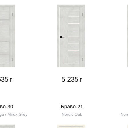
635
5 235
₽
₽
во-30
Браво-21
ga / Mirox Grey
Nordic Oak
Nor