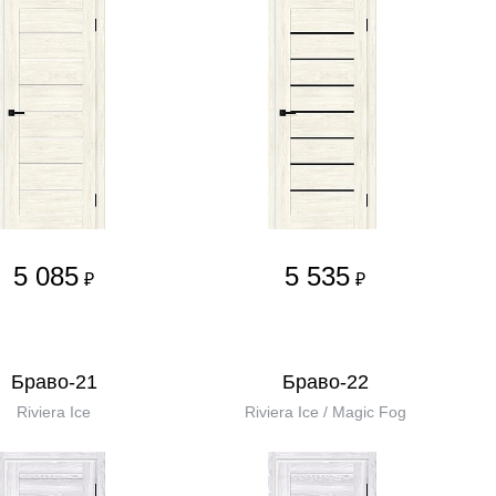
5 085
5 535
₽
₽
Браво-21
Браво-22
Riviera Ice
Riviera Ice / Magic Fog