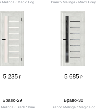
o Melinga / Magic Fog
Bianco Melinga / Mirox Grey
5 235
5 685
₽
₽
Браво-29
Браво-30
 Melinga / Black Shine
Bianco Melinga / Magic Fog