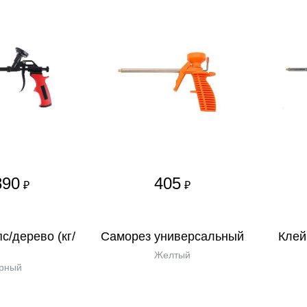
890
405
₽
₽
с/дерево (кг/
Саморез универсальный
Клей 
Желтый
рный