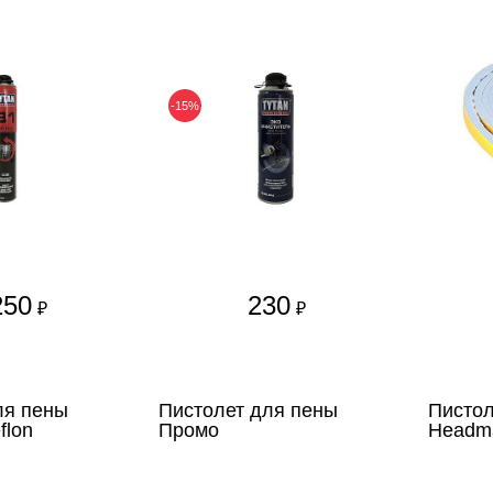
-15%
250
230
₽
₽
ля пены
Пистолет для пены
Пистол
flon
Промо
Headm