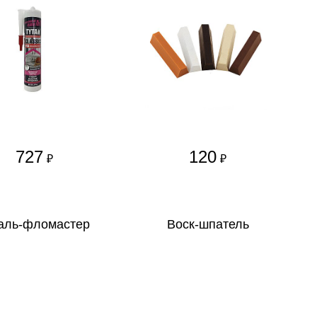
727
120
₽
₽
аль-фломастер
Воск-шпатель