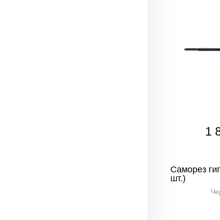
1 
Саморез гип
шт.)
Че