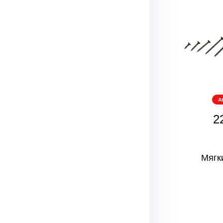
А
2
Мягк