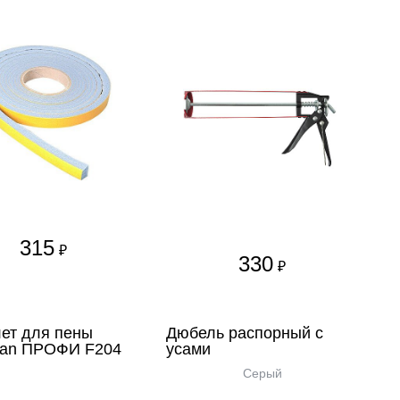
315
₽
330
₽
ет для пены
Дюбель распорный с
an ПРОФИ F204
усами
Серый