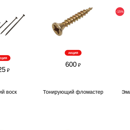
-15%
АКЦИЯ
КЦИЯ
600
₽
25
₽
ий воск
Тонирующий фломастер
Эм