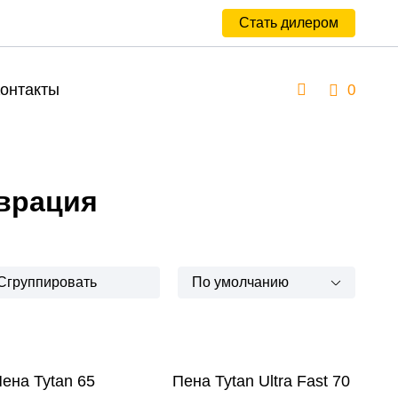
Стать дилером
онтакты
0
врация
Сгруппировать
По умолчанию
ена Tytan 65
Пена Tytan Ultra Fast 70