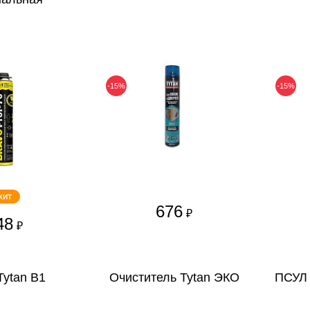
-15%
-15%
ХИТ
676
₽
48
₽
Tytan В1
Очиститель Tytan ЭКО
ПСУЛ 