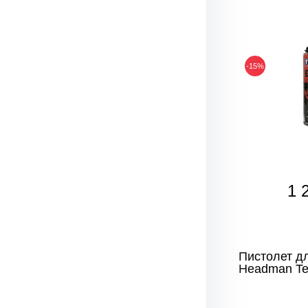
-15%
1 
Пистолет д
Headman Te