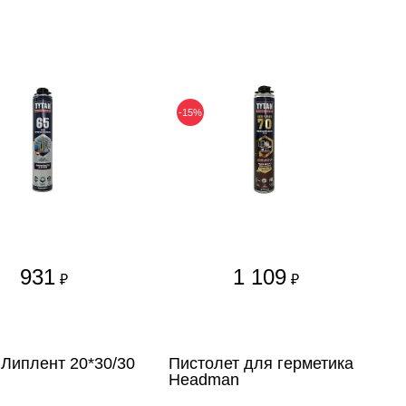
-15%
931
1 109
₽
₽
Липлент 20*30/30
Пистолет для герметика
Headman