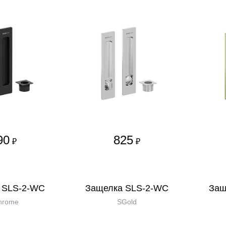
90
825
₽
₽
 SLS-2-WC
Защелка SLS-2-WC
Защ
hrome
SGold