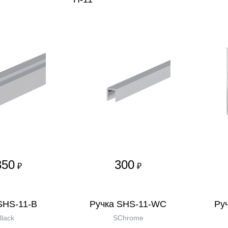
350
300
₽
₽
SHS-11-B
Ручка SHS-11-WC
Ру
lack
SChrome