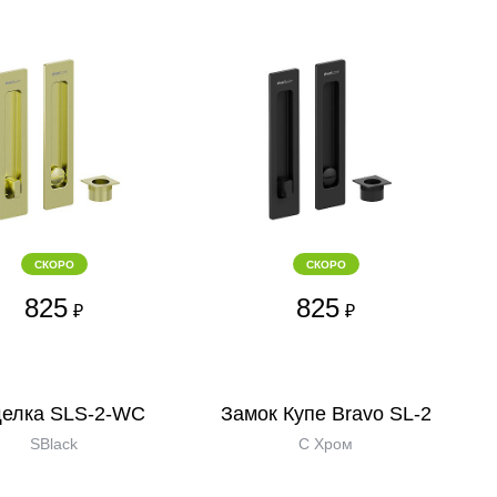
СКОРО
СКОРО
825
825
₽
₽
елка SLS-2-WC
Замок Купе Bravo SL-2
SBlack
C Хром