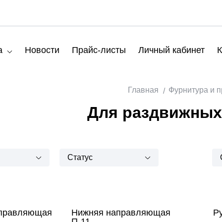
а
Новости
Прайс-листы
Личный кабинет
К
Главная
Фурнитура и 
Для раздвижных
Статус
аправляющая
Нижняя направляющая
Р
П-11