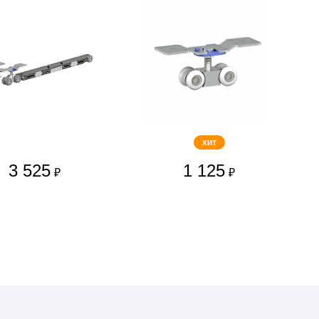
ХИТ
3 525
1 125
₽
₽