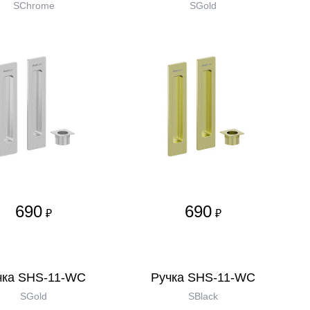
SChrome
SGold
690
690
₽
₽
чка SHS-11-WC
Ручка SHS-11-WC
SGold
SBlack