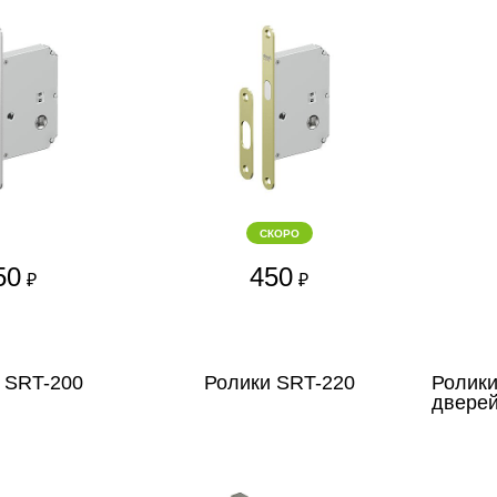
СКОРО
50
450
₽
₽
 SRT-200
Ролики SRT-220
Ролики
дверей