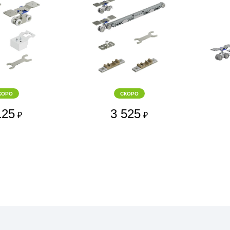
КОРО
СКОРО
125
3 525
₽
₽