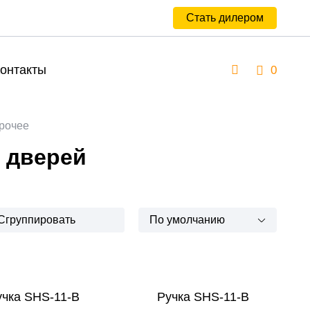
Стать дилером
онтакты
0
прочее
 дверей
Сгруппировать
По умолчанию
учка SHS-11-B
Ручка SHS-11-B