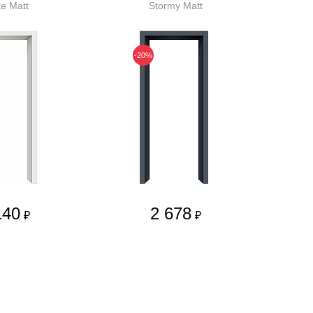
e Matt
Stormy Matt
-20%
140
2 678
₽
₽