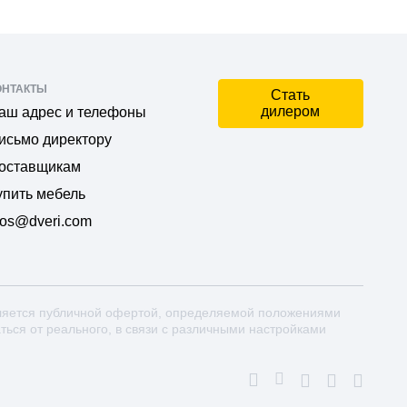
ОНТАКТЫ
Стать
дилером
аш адрес и телефоны
исьмо директору
оставщикам
упить мебель
os@dveri.com
ляется публичной офертой, определяемой положениями
аться от реального, в связи с различными настройками