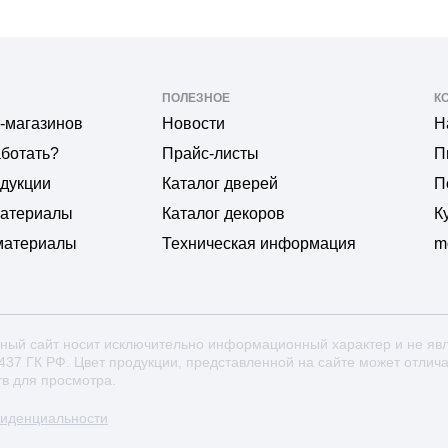
ПОЛЕЗНОЕ
К
-магазинов
Новости
Н
аботать?
Прайс-листы
П
одукции
Каталог дверей
П
материалы
Каталог декоров
К
материалы
Техническая информация
m
ный сайт носит исключительно информационный характер и не яв
 437 ГК РФ. Цвет продукции, представленной на сайте может отлич
тв для просмотра.
фиденциальности