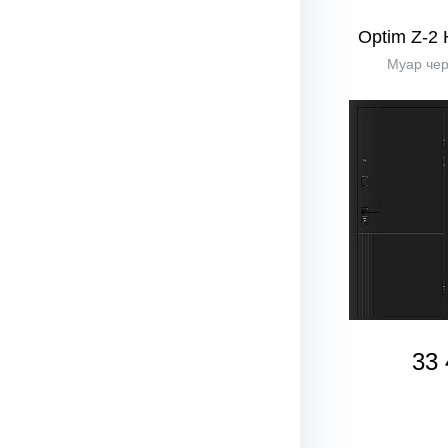
Optim Z-2
Муар че
33 