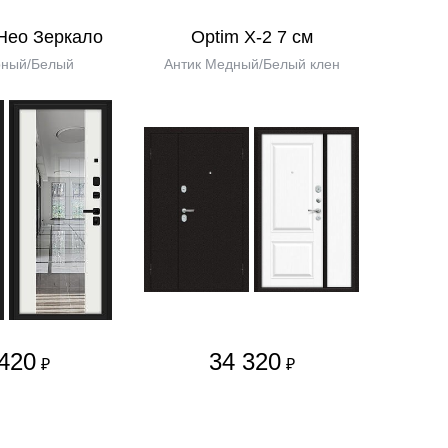
 Нео Зеркало
Optim X-2 7 см
рный/Белый
Антик Медный/Белый клен
420
34 320
₽
₽