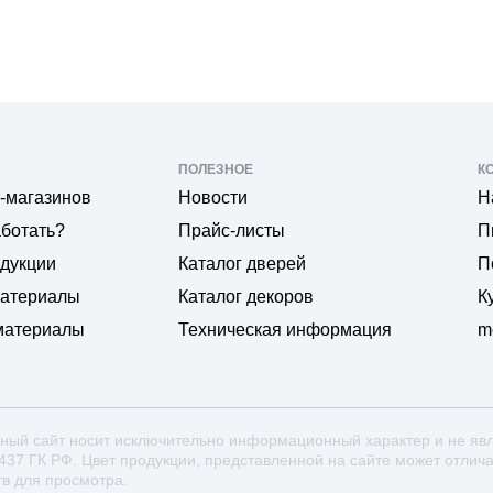
ПОЛЕЗНОЕ
К
-магазинов
Новости
Н
аботать?
Прайс-листы
П
одукции
Каталог дверей
П
материалы
Каталог декоров
К
материалы
Техническая информация
m
ный сайт носит исключительно информационный характер и не яв
 437 ГК РФ. Цвет продукции, представленной на сайте может отлич
тв для просмотра.