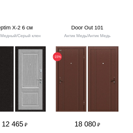
ptim X-2 6 см
Door Out 101
 Медный/Серый клен
Антик Медь/Антик Медь
-15%
12 465
18 080
₽
₽