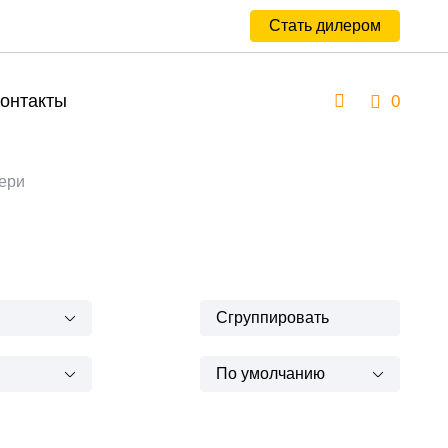
Стать дилером
онтакты
0
ери
Сгруппировать
По умолчанию