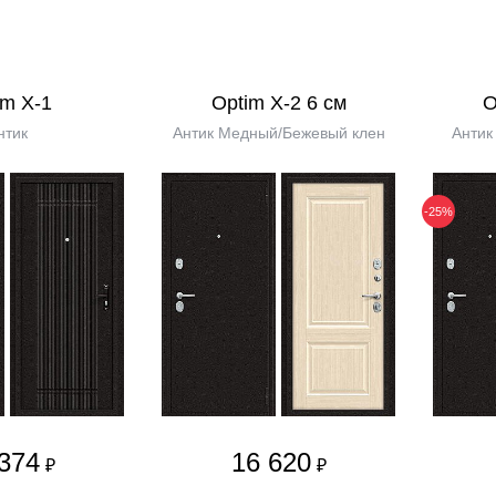
im X-1
Optim X-2 6 см
O
нтик
Антик Медный/Бежевый клен
Антик
-25%
374
16 620
₽
₽