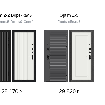
m Z-2 Вертикаль
Optim Z-3
ерный-Грецкий Орех/
Графит/Белый
28 170
29 820
₽
₽