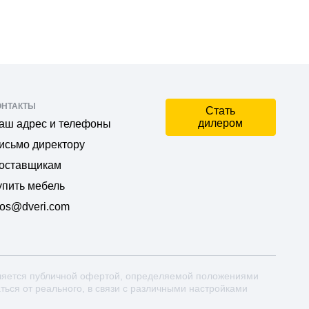
ОНТАКТЫ
Стать
дилером
аш адрес и телефоны
исьмо директору
оставщикам
упить мебель
os@dveri.com
ляется публичной офертой, определяемой положениями
аться от реального, в связи с различными настройками