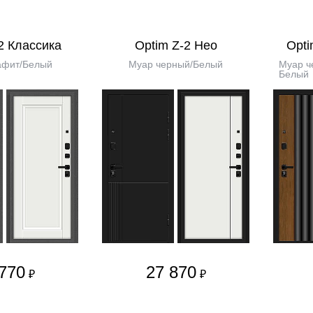
2 Классика
Optim Z-2 Нео
Opti
афит/Белый
Муар черный/Белый
Муар ч
Белый
770
27 870
₽
₽