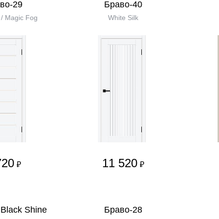
во-29
Браво-40
k / Magic Fog
White Silk
720
11 520
₽
₽
Black Shine
Браво-28