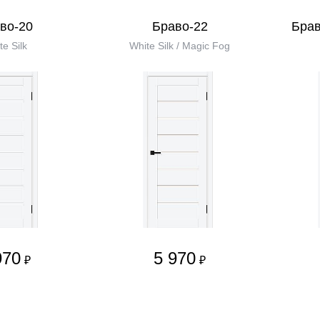
во-20
Браво-22
Брав
te Silk
White Silk / Magic Fog
970
5 970
₽
₽