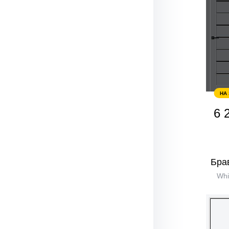
НА
6 
Бра
Whi