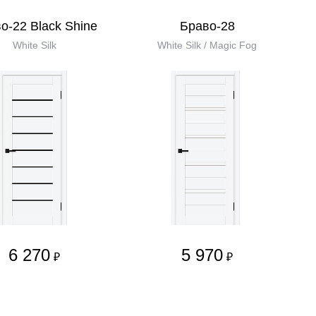
о-22 Black Shine
Браво-28
White Silk
White Silk / Magic Fog
6 270
5 970
₽
₽