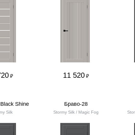
720
11 520
₽
₽
Black Shine
Браво-28
my Silk
Stormy Silk / Magic Fog
Stor