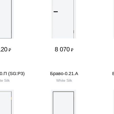
120
8 070
₽
₽
0.П (SG:P3)
Браво-0.21.А
te Silk
White Silk