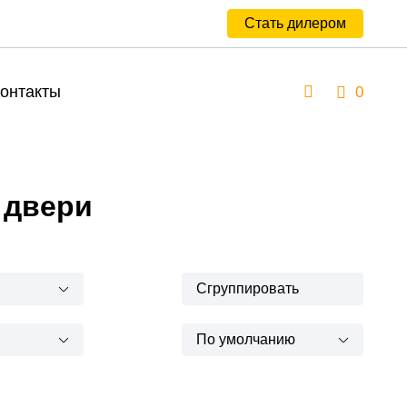
Стать дилером
онтакты
0
 двери
Сгруппировать
По умолчанию