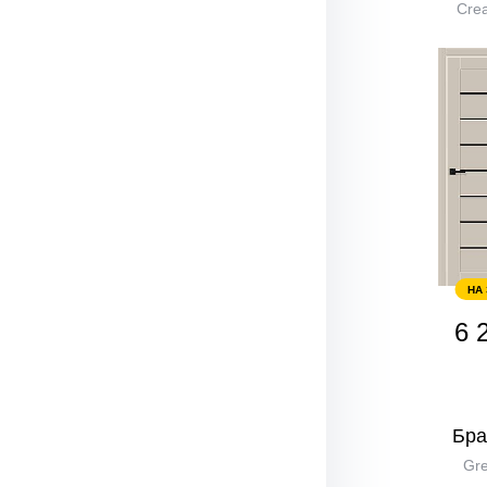
Crea
НА
6 
Бра
Gre