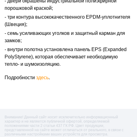
двери окрашены индустриальной полиэфирной
порошковой краской;
три контура высококачественного EPDM-уплотнителя
(Швеция);
семь усиливающих уголков и защитный карман для
замков;
внутри полотна установлена панель EPS (Expanded
PolyStyrene), которая обеспечивает необходимую
тепло- и шумоизоляцию.
Подробности
здесь
.
Внимание! Данный сайт носит исключительно информационный
характер и не является публичной офертой, определяемой
положениями части 2 статьи 437 ГК РФ. Цвет продукции,
представленной на сайте может отличаться от реального, в связи с
различными настройками ваших устройств для просмотра.