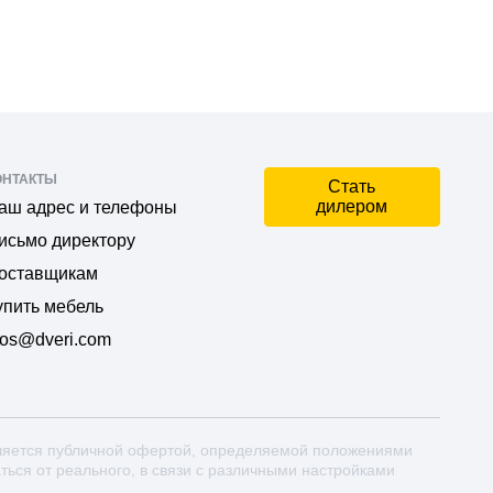
ОНТАКТЫ
Стать
дилером
аш адрес и телефоны
исьмо директору
оставщикам
упить мебель
os@dveri.com
ляется публичной офертой, определяемой положениями
аться от реального, в связи с различными настройками