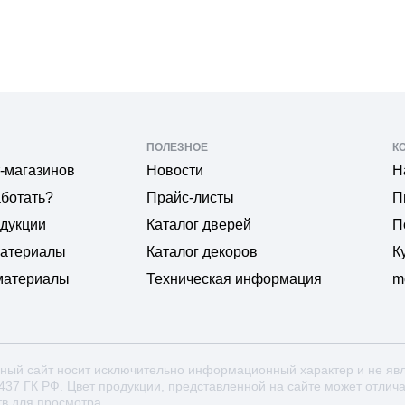
ПОЛЕЗНОЕ
К
-магазинов
Новости
Н
аботать?
Прайс-листы
П
одукции
Каталог дверей
П
материалы
Каталог декоров
К
материалы
Техническая информация
m
ный сайт носит исключительно информационный характер и не яв
 437 ГК РФ. Цвет продукции, представленной на сайте может отлич
тв для просмотра.