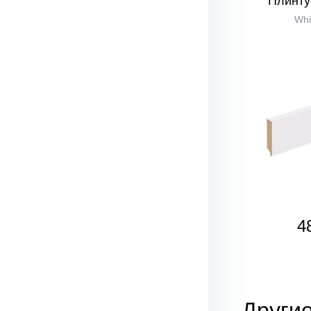
Плинту
Whi
4
Другие