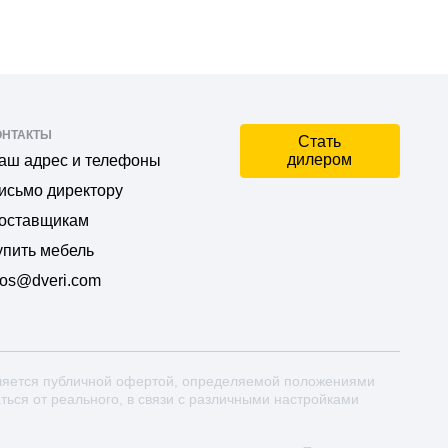
ОНТАКТЫ
Стать
дилером
аш адрес и телефоны
исьмо директору
оставщикам
упить мебель
os@dveri.com
ляется публичной офертой, определяемой положениями
аться от реального, в связи с различными настройками