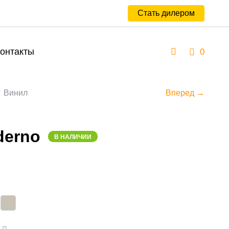
Стать дилером
онтакты
0
Винил
Вперед →
derno
В НАЛИЧИИ