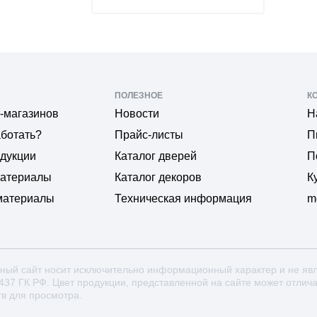
ПОЛЕЗНОЕ
К
-магазинов
Новости
Н
аботать?
Прайс-листы
П
одукции
Каталог дверей
П
материалы
Каталог декоров
К
материалы
Техническая информация
m
ный сайт носит исключительно информационный характер и не яв
 437 ГК РФ. Цвет продукции, представленной на сайте может отлич
тв для просмотра.