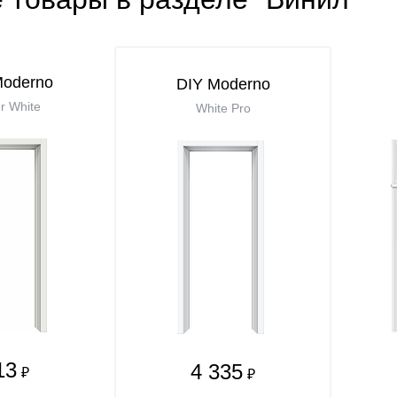
Moderno
DIY Moderno
r White
White Pro
13
4 335
₽
₽