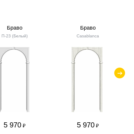
Бравo
Бравo
П-23 (Белый)
Casablanca
5 970
5 970
₽
₽