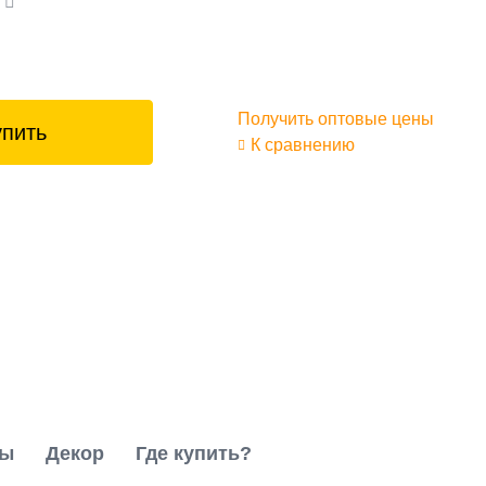
а
Получить оптовые цены
упить
К сравнению
ты
Декор
Где купить?