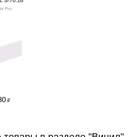
с S-70.16
te Pro
80
₽
 товары в разделе "Винил"