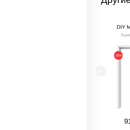
DIY 
Supe
-35%
9