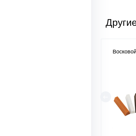
Другие
Восково