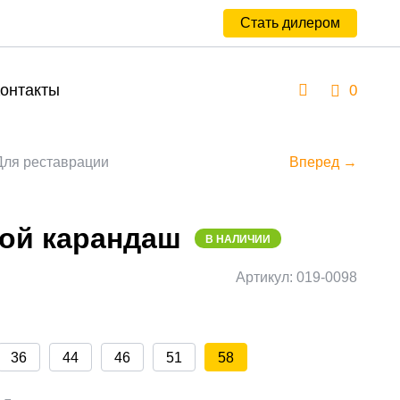
Стать дилером
онтакты
0
Для реставрации
Вперед →
ой карандаш
В НАЛИЧИИ
Артикул: 019-0098
36
44
46
51
58