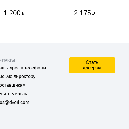
1 200
2 175
₽
₽
ОНТАКТЫ
Стать
дилером
аш адрес и телефоны
исьмо директору
оставщикам
упить мебель
os@dveri.com