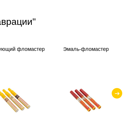
аврации"
ующий фломастер
Эмаль-фломастер