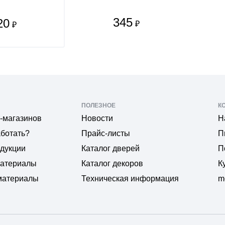
345
20
₽
₽
ПОЛЕЗНОЕ
К
-магазинов
Новости
Н
аботать?
Прайс-листы
П
одукции
Каталог дверей
П
материалы
Каталог декоров
К
материалы
Техническая информация
m