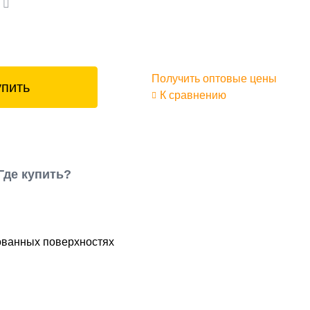
а
Получить оптовые цены
упить
К сравнению
Где купить?
ованных поверхностях