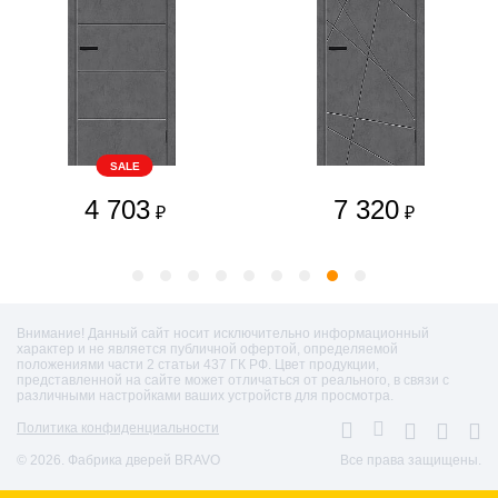
SALE
4 703
7 320
₽
₽
Внимание! Данный сайт носит исключительно информационный
характер и не является публичной офертой, определяемой
положениями части 2 статьи 437 ГК РФ. Цвет продукции,
представленной на сайте может отличаться от реального, в связи с
различными настройками ваших устройств для просмотра.
Политика конфиденциальности
© 2026. Фабрика дверей BRAVO
Все права защищены.