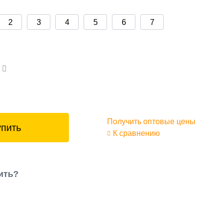
2
3
4
5
6
7
а
Получить оптовые цены
упить
К сравнению
ить?