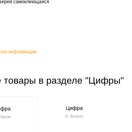
верей самоклеющаяся
ная информация
е товары в разделе "Цифры"
Цифра
ифра
G Золото
 Хром