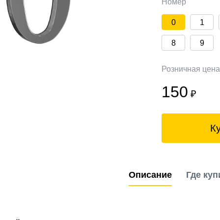
Номер
0
1
8
9
Розничная цен
150
₽
К
Описание
Где куп