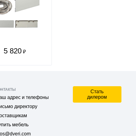
5 820
₽
ОНТАКТЫ
Стать
дилером
аш адрес и телефоны
исьмо директору
оставщикам
упить мебель
os@dveri.com