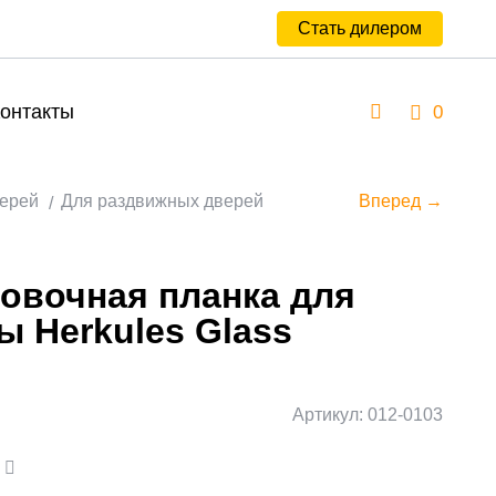
Стать дилером
онтакты
0
верей
Для раздвижных дверей
Вперед →
овочная планка для
ы Herkules Glass
Артикул: 012-0103
а