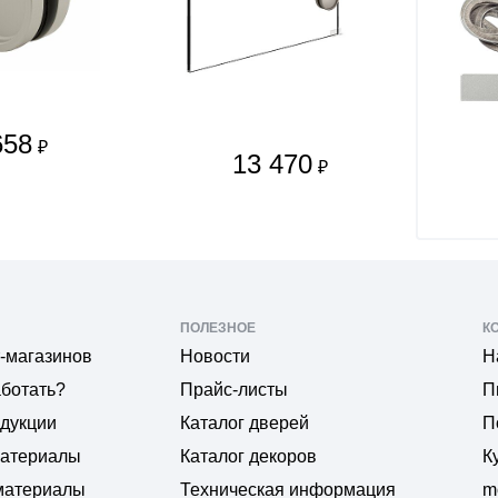
658
₽
13 470
₽
ПОЛЕЗНОЕ
К
-магазинов
Новости
Н
аботать?
Прайс-листы
П
одукции
Каталог дверей
П
материалы
Каталог декоров
К
материалы
Техническая информация
m