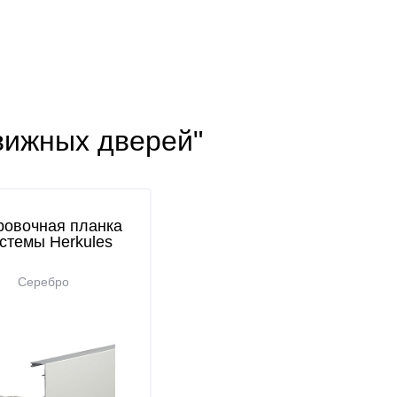
вижных дверей"
ровочная планка
стемы Herkules
Серебро