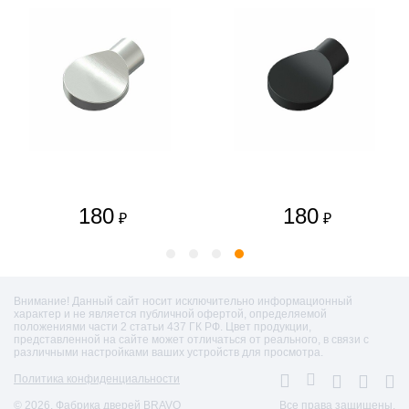
180
180
₽
₽
Внимание! Данный сайт носит исключительно информационный
характер и не является публичной офертой, определяемой
положениями части 2 статьи 437 ГК РФ. Цвет продукции,
представленной на сайте может отличаться от реального, в связи с
различными настройками ваших устройств для просмотра.
Политика конфиденциальности
© 2026. Фабрика дверей BRAVO
Все права защищены.