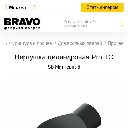
Стать дилером
Москва
Официальный сайт
производства
ая
Фурнитура и прочее
Для входных дверей
Прочее
Вертушка цилиндровая Pro TC
SB МатЧерный