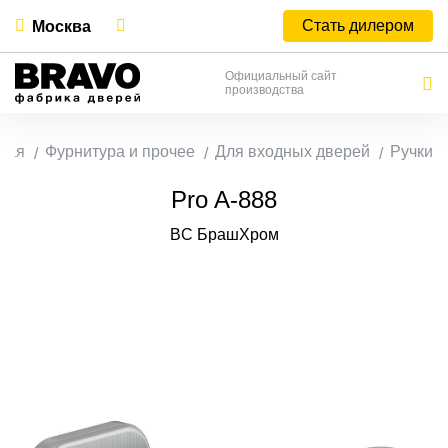
Стать дилером
Москва
Официальный сайт
производства
ная
Фурнитура и прочее
Для входных дверей
Ручки
Pro A-888
BС БрашХром