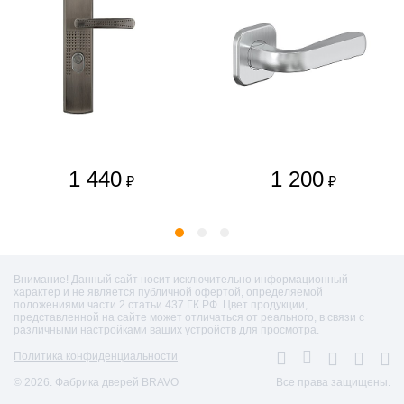
1 440
1 200
₽
₽
Внимание! Данный сайт носит исключительно информационный
характер и не является публичной офертой, определяемой
положениями части 2 статьи 437 ГК РФ. Цвет продукции,
представленной на сайте может отличаться от реального, в связи с
различными настройками ваших устройств для просмотра.
Политика конфиденциальности
© 2026. Фабрика дверей BRAVO
Все права защищены.