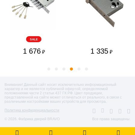
SALE
1 676
1 335
₽
₽
Внимание! Данный сайт носит исключительно информационный
характер и не является публичной офертой, определяемой
положениями части 2 статьи 437 ГК РФ. Цвет продукции,
представленной на сайте может отличаться от реального, в связи с
различными настройками ваших устройств для просмотра.
Политика конфиденциальности
© 2026. Фабрика дверей BRAVO
Все права защищены.