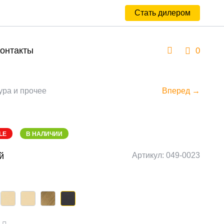
Стать дилером
онтакты
0
ура и прочее
Вперед →
LE
В НАЛИЧИИ
й
Артикул: 049-0023