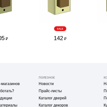
SALE
05
142
₽
₽
ПОЛЕЗНОЕ
К
-магазинов
Новости
Н
аботать?
Прайс-листы
П
одукции
Каталог дверей
П
материалы
Каталог декоров
К