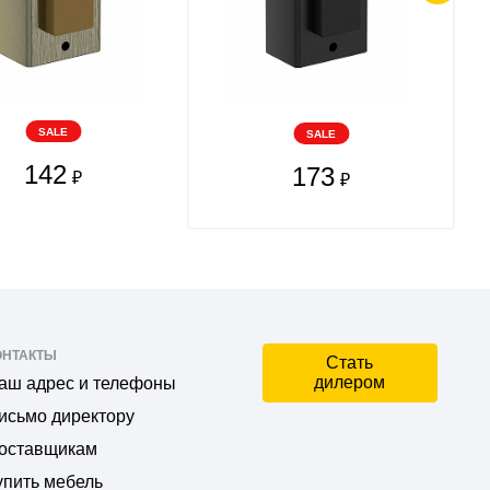
SALE
SALE
142
173
₽
₽
ОНТАКТЫ
Стать
дилером
аш адрес и телефоны
исьмо директору
оставщикам
упить мебель