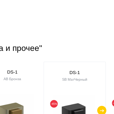
а и прочее"
DS-1
DS-1
AB Бронза
SB МатЧерный
-45%