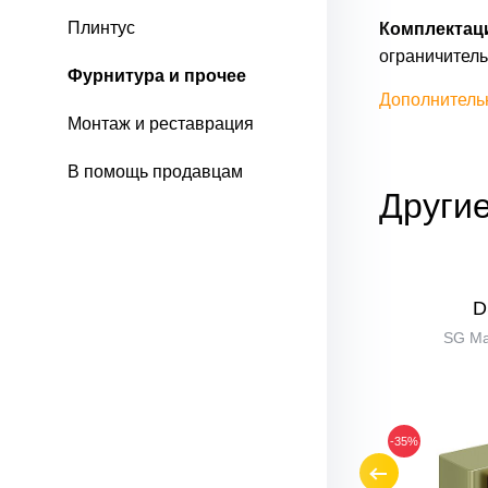
Плинтус
Комплектац
ограничитель -
Фурнитура и прочее
Дополнитель
Монтаж и реставрация
В помощь продавцам
Другие
DS-1
D
SC МатХром
SG Ма
-45%
-35%