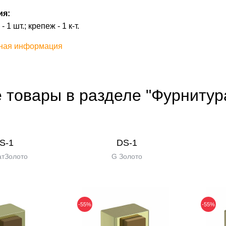
ия:
 1 шт.; крепеж - 1 к-т.
ная информация
 товары в разделе "Фурнитур
S-1
DS-1
тЗолото
G Золото
-55%
-55%