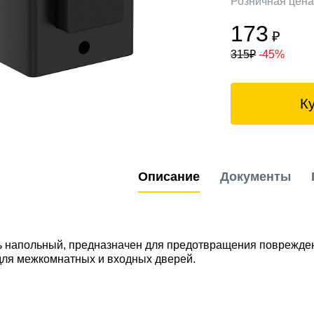
Розничная цен
173
₽
315
₽
-45%
К
Описание
Документы
 напольный, предназначен для предотвращения поврежден
для межкомнатных и входных дверей.