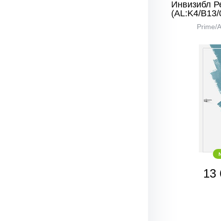
Инвизибл Р
(AL:K4/В13/
Prime/
13 