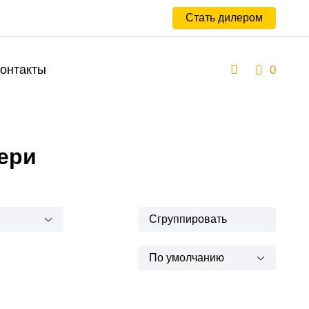
Стать дилером
онтакты
0
ери
Сгруппировать
По умолчанию