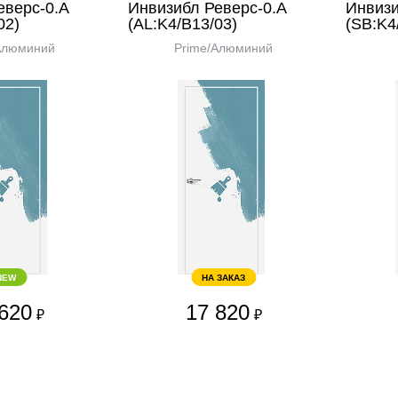
еверс-0.А
Инвизибл Реверс-0.А
Инвизи
02)
(AL:K4/В13/03)
(SB:K4
Алюминий
Prime/Алюминий
NEW
НА ЗАКАЗ
620
17 820
₽
₽