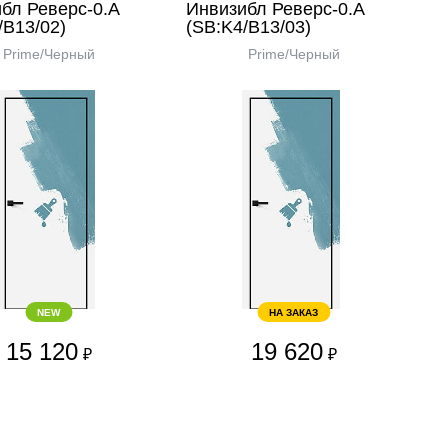
бл Реверс-0.А
Инвизибл Реверс-0.А
/В13/02)
(SB:K4/В13/03)
Prime/Черный
Prime/Черный
NEW
НА ЗАКАЗ
15 120
19 620
₽
₽