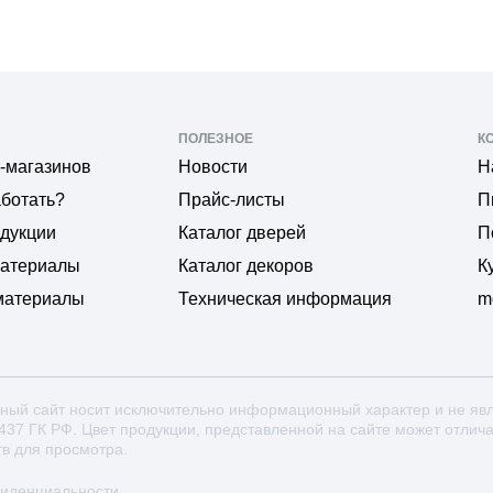
ПОЛЕЗНОЕ
К
-магазинов
Новости
Н
аботать?
Прайс-листы
П
одукции
Каталог дверей
П
материалы
Каталог декоров
К
материалы
Техническая информация
m
ный сайт носит исключительно информационный характер и не яв
 437 ГК РФ. Цвет продукции, представленной на сайте может отлич
тв для просмотра.
фиденциальности