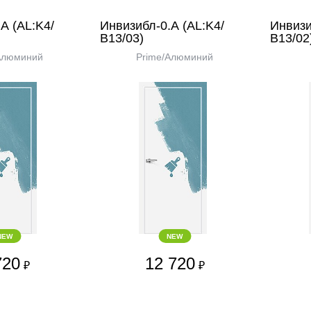
А (AL:K4/
Инвизибл-0.А (AL:K4/
Инвизи
В13/03)
В13/02
Алюминий
Prime/Алюминий
NEW
NEW
720
12 720
₽
₽