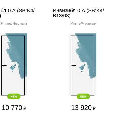
бл-0.А (SB:K4/
Инвизибл-0.А (SB:K4/
)
В13/03)
Prime/Черный
Prime/Черный
NEW
NEW
10 770
13 920
₽
₽