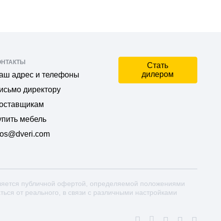
ОНТАКТЫ
Стать
дилером
аш адрес и телефоны
исьмо директору
оставщикам
упить мебель
os@dveri.com
ляется публичной офертой, определяемой положениями
аться от реального, в связи с различными настройками