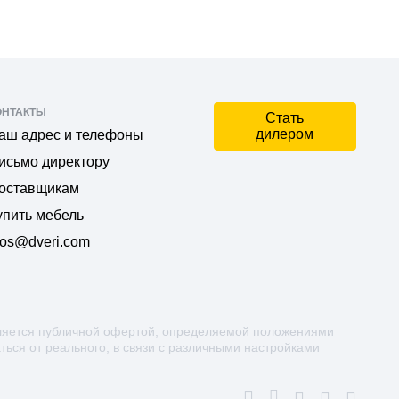
ОНТАКТЫ
Стать
дилером
аш адрес и телефоны
исьмо директору
оставщикам
упить мебель
os@dveri.com
ляется публичной офертой, определяемой положениями
аться от реального, в связи с различными настройками