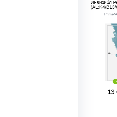
Инвизибл Р
(AL:K4/В13/
Prime/
13 