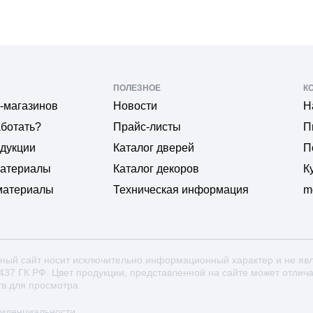
ПОЛЕЗНОЕ
К
-магазинов
Новости
Н
аботать?
Прайс-листы
П
одукции
Каталог дверей
П
материалы
Каталог декоров
К
материалы
Техническая информация
m
ный сайт носит исключительно информационный характер и не яв
 437 ГК РФ. Цвет продукции, представленной на сайте может отлич
тв для просмотра.
фиденциальности