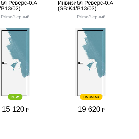
бл Реверс-0.А
Инвизибл Реверс-0.А
/В13/02)
(SB:K4/В13/03)
Prime/Черный
Prime/Черный
NEW
НА ЗАКАЗ
15 120
19 620
₽
₽