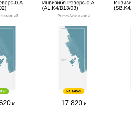
еверс-0.А
Инвизибл Реверс-0.А
Инвизи
02)
(AL:K4/В13/03)
(SB:K4
Алюминий
Prime/Алюминий
NEW
НА ЗАКАЗ
620
17 820
₽
₽