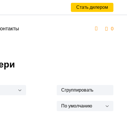
Стать дилером
онтакты
0
ери
Сгруппировать
По умолчанию