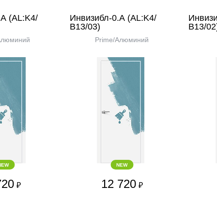
А (AL:K4/
Инвизибл-0.А (AL:K4/
Инвизи
В13/03)
В13/02
Алюминий
Prime/Алюминий
NEW
NEW
720
12 720
₽
₽