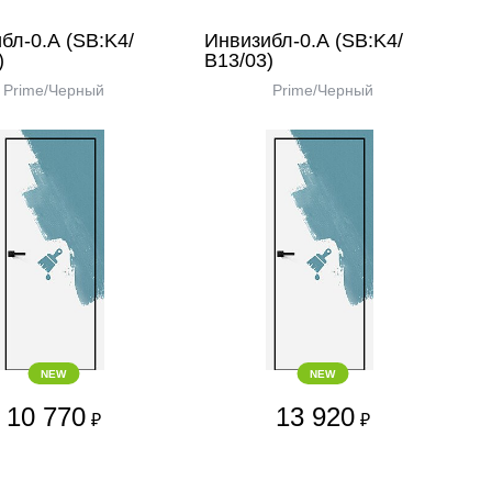
бл-0.А (SB:K4/
Инвизибл-0.А (SB:K4/
)
В13/03)
Prime/Черный
Prime/Черный
NEW
NEW
10 770
13 920
₽
₽