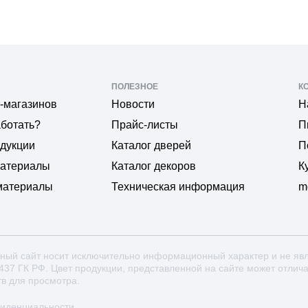
ПОЛЕЗНОЕ
К
-магазинов
Новости
Н
аботать?
Прайс-листы
П
одукции
Каталог дверей
П
материалы
Каталог декоров
К
материалы
Техническая информация
m
ный сайт носит исключительно информационный характер и не яв
 437 ГК РФ. Цвет продукции, представленной на сайте может отлич
тв для просмотра.
фиденциальности