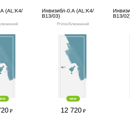
А (AL:K4/
Инвизибл-0.А (AL:K4/
Инвизи
В13/03)
В13/02
Алюминий
Prime/Алюминий
NEW
NEW
720
12 720
₽
₽