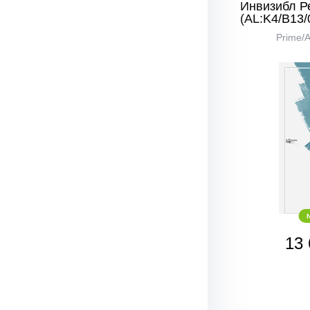
Инвизибл Р
(AL:K4/В13/
Prime/
13 