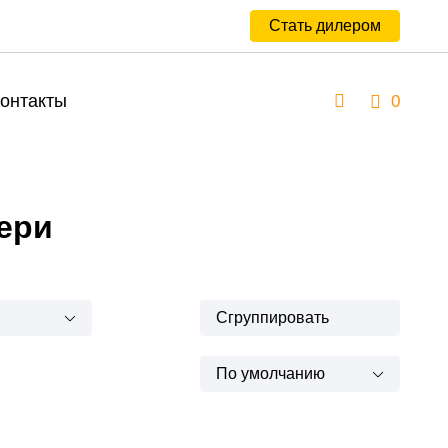
Стать дилером
онтакты
0
ери
Сгруппировать
По умолчанию