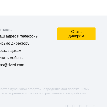
ОНТАКТЫ
Стать
дилером
аш адрес и телефоны
исьмо директору
оставщикам
упить мебель
os@dveri.com
ляется публичной офертой, определяемой положениями
аться от реального, в связи с различными настройками