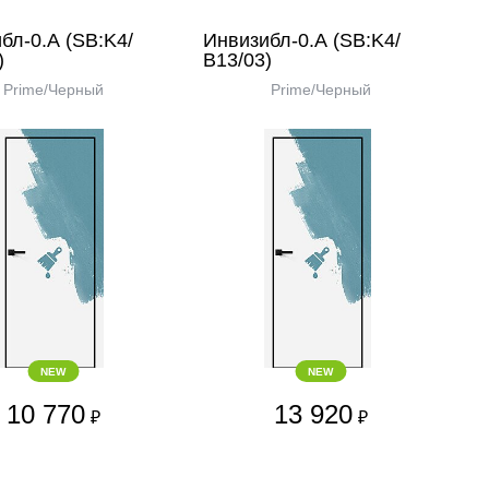
бл-0.А (SB:K4/
Инвизибл-0.А (SB:K4/
)
В13/03)
Prime/Черный
Prime/Черный
NEW
NEW
10 770
13 920
₽
₽