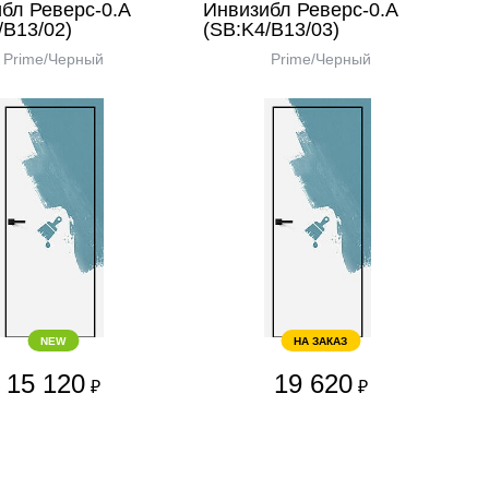
бл Реверс-0.А
Инвизибл Реверс-0.А
/В13/02)
(SB:K4/В13/03)
Prime/Черный
Prime/Черный
NEW
НА ЗАКАЗ
15 120
19 620
₽
₽