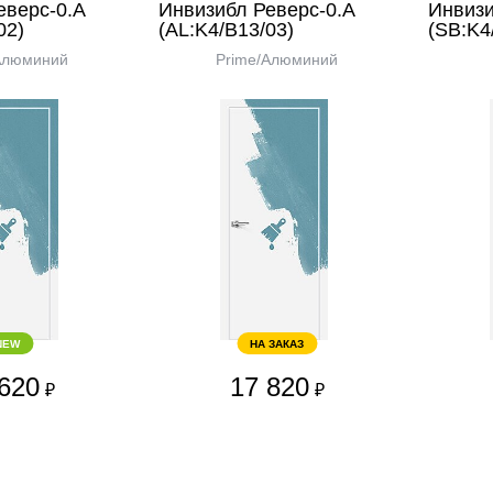
еверс-0.А
Инвизибл Реверс-0.А
Инвизи
02)
(AL:K4/В13/03)
(SB:K4
Алюминий
Prime/Алюминий
NEW
НА ЗАКАЗ
620
17 820
₽
₽