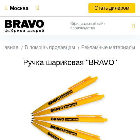
Стать дилером
Москва
Официальный сайт
производства
Главная
В помощь продавцам
Рекламные материалы
Ручка шариковая "BRAVO"