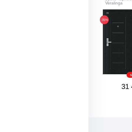
Veralinga
-35%
S
31 