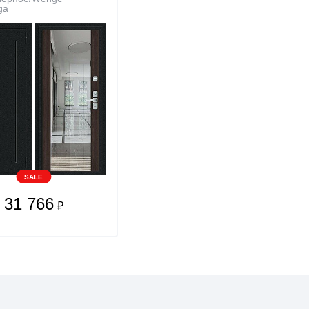
ga
SALE
31 766
₽