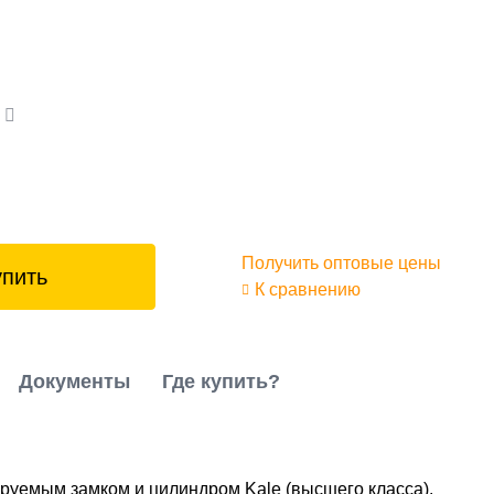
а
Получить оптовые цены
упить
К сравнению
Документы
Где купить?
руемым замком и цилиндром Kale (высшего класса).