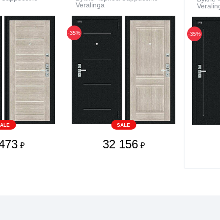
Veralinga
Veralin
-35%
-35%
ALE
SALE
473
32 156
₽
₽