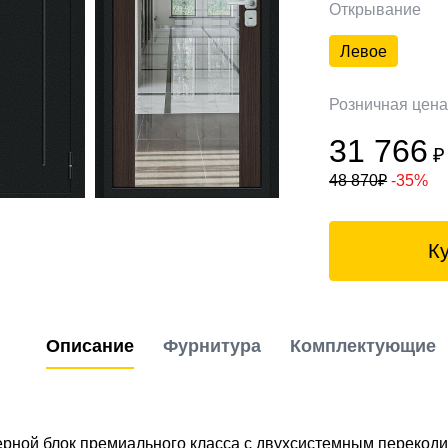
Открывание
Левое
Розничная цен
31 766
₽
48 870
₽
-35%
К
Описание
Фурнитура
Комплектующие
рной блок премиального класса с двухсистемным перекоди