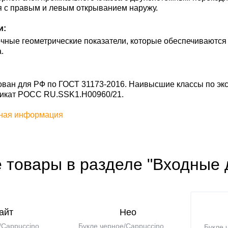
я с правым и левым открыванием наружу.
и:
чные геометрические показатели, которые обеспечиваются
.
ан для РФ по ГОСТ 31173-2016. Наивысшие классы по экс
фикат POCC RU.SSK1.H00960/21.
ная информация
 товары в разделе "Входные 
айт
Нео
/Cappuccino
Букле черное/Cappuccino
Букле 