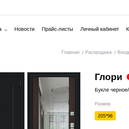
а
Новости
Прайс-листы
Личный кабинет
К
Главная
Распродажа
Вход
Глори
Букле черное
Размер
205*96