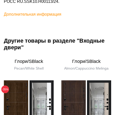
POCC RU.SSK10.H00113/24.
Дополнительная информация
Другие товары в разделе "Входные
двери"
Глори/SBlack
Глори/SBlack
Pecan/White Shell
Almon/Cappuccino Melinga
-35%