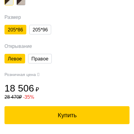
Размер
205*86
205*96
Открывание
Левое
Правое
Розничная цена
18 506
₽
28 470
₽
-35%
Купить