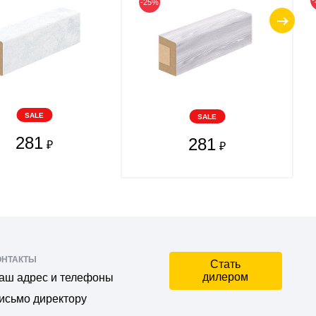
-25%
SALE
SALE
281
281
₽
₽
ОНТАКТЫ
Стать
дилером
аш адрес и телефоны
исьмо директору