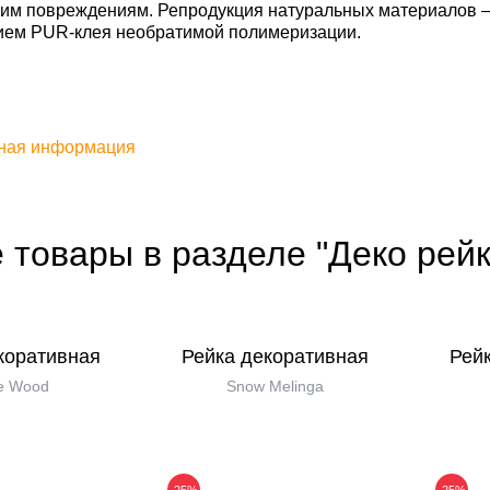
им повреждениям. Репродукция натуральных материалов — S
ием PUR-клея необратимой полимеризации.
ная информация
 товары в разделе "Деко рейк
коративная
Рейка декоративная
Рей
e Wood
Snow Melinga
-25%
-25%