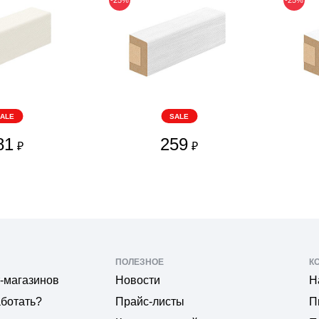
ALE
SALE
81
259
₽
₽
ПОЛЕЗНОЕ
К
-магазинов
Новости
Н
аботать?
Прайс-листы
П