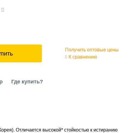
а
Получить оптовые цены
упить
К сравнению
р
Где купить?
рея). Отличается высокой* стойкостью к истиранию