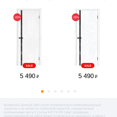
-25%
-25%
SALE
SALE
5 490
5 490
₽
₽
Внимание! Данный сайт носит исключительно информационный
характер и не является публичной офертой, определяемой
положениями части 2 статьи 437 ГК РФ. Цвет продукции,
представленной на сайте может отличаться от реального, в связи с