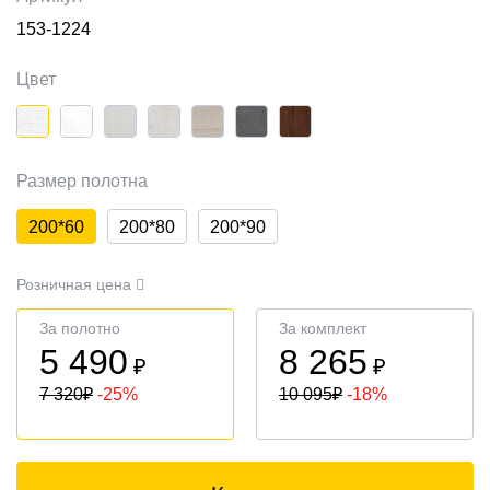
153-1224
Цвет
Размер полотна
200*60
200*80
200*90
Розничная цена
За полотно
За комплект
5 490
8 265
₽
₽
7 320
₽
-25%
10 095
₽
-18%