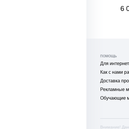
8 970
6 
₽
₽
ПОМОЩЬ
Для интернет
Как с нами р
Доставка пр
Рекламные 
Обучающие 
Внимание! Дан