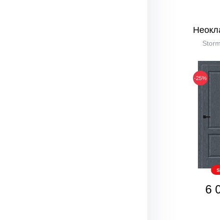
Неокл
Stor
-25%
S
6 