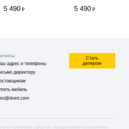
5 490
5 490
₽
₽
ОНТАКТЫ
Стать
дилером
аш адрес и телефоны
исьмо директору
оставщикам
упить мебель
os@dveri.com
ляется публичной офертой, определяемой положениями