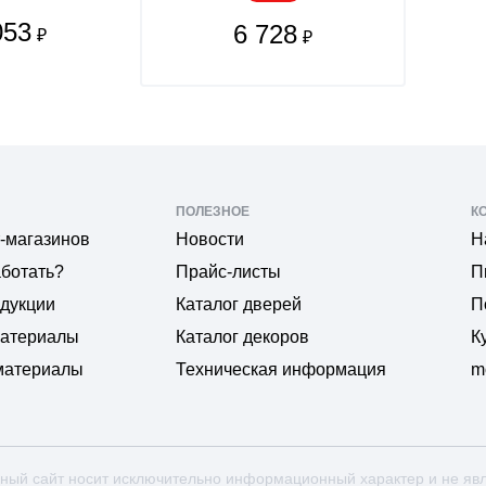
053
6 728
₽
₽
ПОЛЕЗНОЕ
К
-магазинов
Новости
Н
аботать?
Прайс-листы
П
одукции
Каталог дверей
П
материалы
Каталог декоров
К
материалы
Техническая информация
m
ный сайт носит исключительно информационный характер и не яв