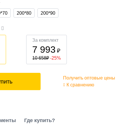
а
0*70
200*80
200*90
а
За комплект
7 993
₽
₽
10 658
₽
-25%
Получить оптовые цены
упить
К сравнению
менты
Где купить?