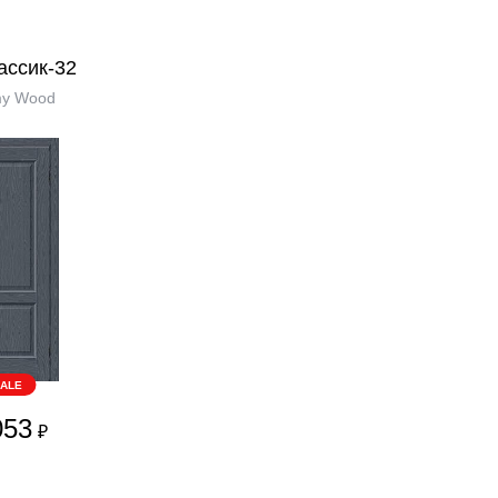
ассик-32
my Wood
ALE
053
₽