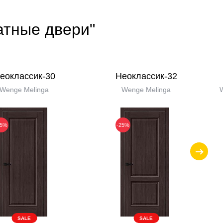
атные двери"
еоклассик-30
Неоклассик-32
Wenge Melinga
Wenge Melinga
W
25%
-25%
SALE
SALE