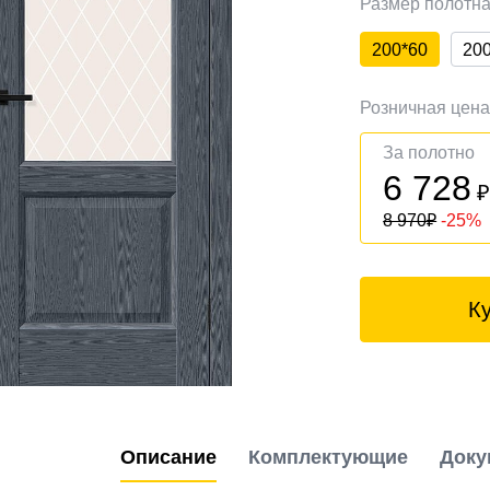
Размер полотн
200*60
20
Розничная цен
За полотно
6 728
8 970
₽
-25%
К
Описание
Комплектующие
Доку