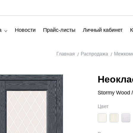
а
Новости
Прайс-листы
Личный кабинет
К
Главная
Распродажа
Межкомн
Неокла
Stormy Wood /
Цвет