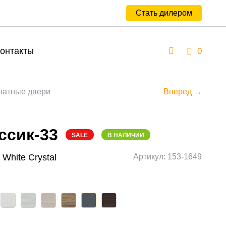
Стать дилером
онтакты
0
атные двери
Вперед →
ссик-33
SALE
В НАЛИЧИИ
 White Сrystal
Артикул: 153-1649