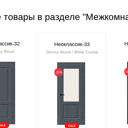
е товары в разделе "Межкомн
ассик-32
Н
Неоклассик-33
my Wood
Stormy Wood / White Сrystal
-
-25%
ALE
SALE