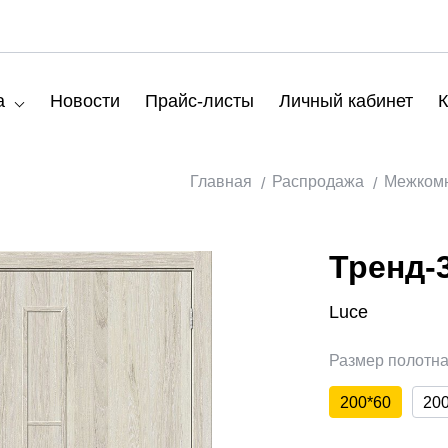
а
Новости
Прайс-листы
Личный кабинет
К
Главная
Распродажа
Межкомн
Тренд-
Luce
Размер полотн
200*60
20