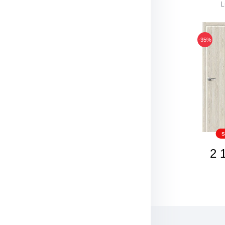
L
-35%
S
2 