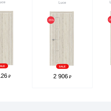
uce
Luce
-
-35%
ALE
SALE
126
2 906
₽
₽