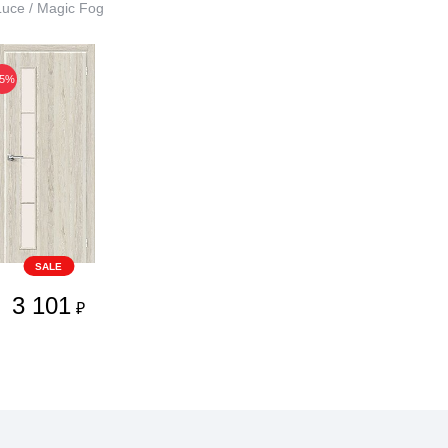
Luce / Magic Fog
35%
SALE
3 101
₽