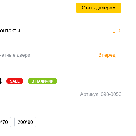
Стать дилером
онтакты
0
атные двери
Вперед →
3
SALE
В НАЛИЧИИ
Артикул: 098-0053
а
0*70
200*90