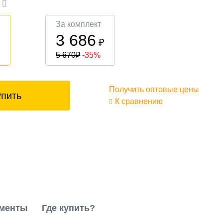
а
За комплект
3 686
₽
₽
5 670
₽
-35%
Получить оптовые цены
упить
К сравнению
менты
Где купить?