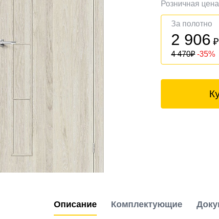
Розничная цен
За полотно
2 906
4 470
₽
-35%
К
Описание
Комплектующие
Доку