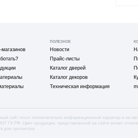
ПОЛЕЗНОЕ
К
-магазинов
Новости
Н
аботать?
Прайс-листы
П
одукции
Каталог дверей
П
материалы
Каталог декоров
К
материалы
Техническая информация
m
ный сайт носит исключительно информационный характер и не яв
 437 ГК РФ. Цвет продукции, представленной на сайте может отлич
тв для просмотра.