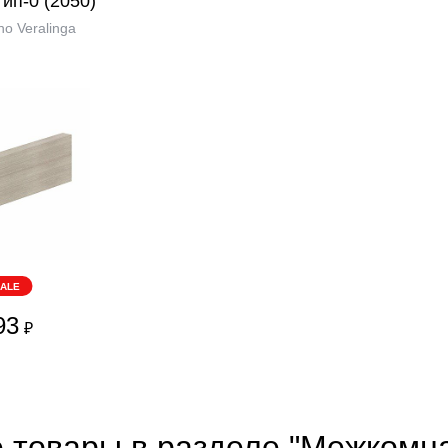
ип-0 (2050)
o Veralinga
ALE
93
₽
е товары в разделе "Межкомн