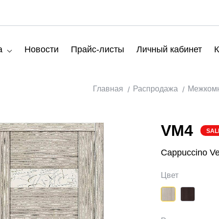
а
Новости
Прайс-листы
Личный кабинет
К
Главная
Распродажа
Межкомн
VM4
SAL
Cappuccino Ver
Цвет