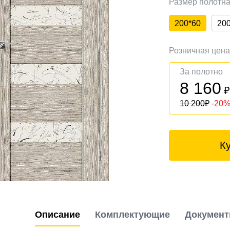
Размер полотн
200*60
20
Розничная цен
За полотно
8 160
10 200
₽
-20
К
Описание
Комплектующие
Докумен