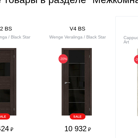
2 BS
V4 BS
ga / Black Star
Wenge Veralinga / Black Star
Cappucc
Art
-20%
-
ALE
SALE
424
10 932
₽
₽