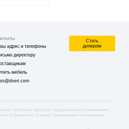
ОНТАКТЫ
Стать
дилером
аш адрес и телефоны
исьмо директору
оставщикам
упить мебель
os@dveri.com
ляется публичной офертой, определяемой положениями
аться от реального, в связи с различными настройками