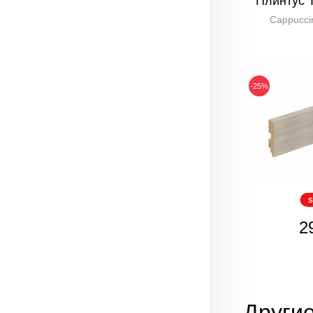
Плинтус Т
Cappuccin
-25%
S
2
Други