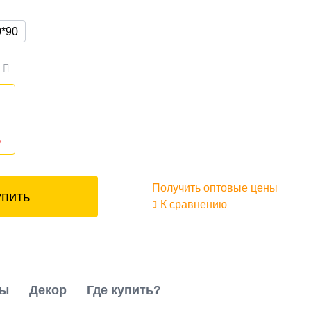
а
0*90
а
₽
%
Получить оптовые цены
упить
К сравнению
ты
Декор
Где купить?