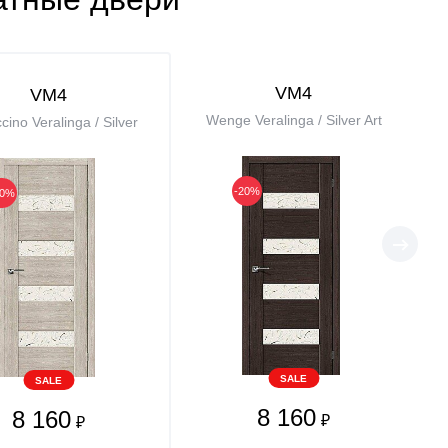
VM4
VM4
Wenge Veralinga / Silver Art
ino Veralinga / Silver
-20%
20%
SALE
SALE
8 160
8 160
₽
₽