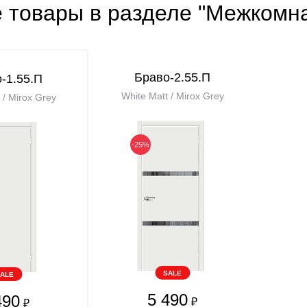
е товары в разделе "Межкомн
Браво-2.55.П
-1.55.П
White Matt / Mirox Grey
 / Mirox Grey
-25%
SALE
ALE
5 490
490
₽
₽