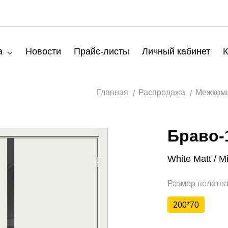
а
Новости
Прайс-листы
Личный кабинет
К
Главная
Распродажа
Межкомн
Браво-
White Matt / M
Размер полотн
200*70