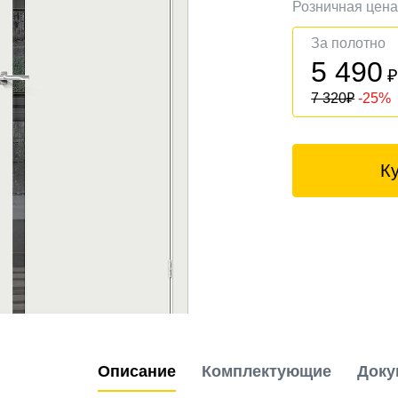
Розничная цен
За полотно
5 490
7 320
₽
-25%
К
Описание
Комплектующие
Доку