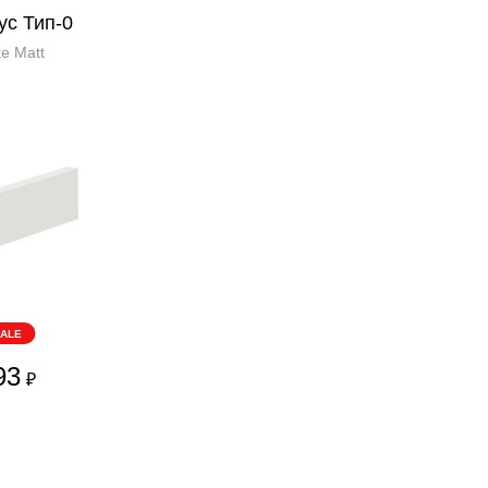
ус Тип-0
e Matt
ALE
93
₽