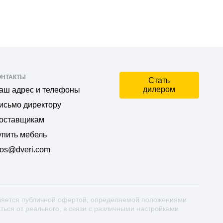
ОНТАКТЫ
Стать
дилером
аш адрес и телефоны
исьмо директору
оставщикам
упить мебель
os@dveri.com
ляется публичной офертой, определяемой положениями
аться от реального, в связи с различными настройками