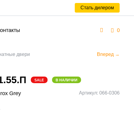
Стать дилером
онтакты
0
атные двери
Вперед →
1.55.П
SALE
В НАЛИЧИИ
irox Grey
Артикул: 066-0306
а