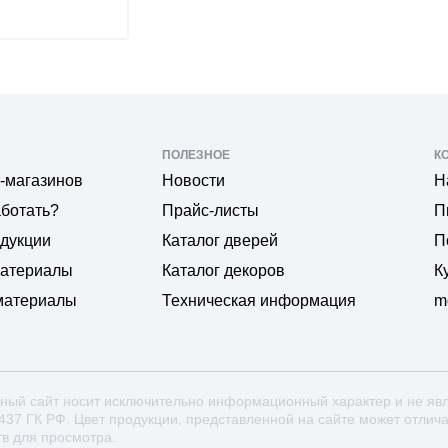
ПОЛЕЗНОЕ
К
-магазинов
Новости
Н
аботать?
Прайс-листы
П
одукции
Каталог дверей
П
материалы
Каталог декоров
К
материалы
Техническая информация
m
ный сайт носит исключительно информационный характер и не яв
 437 ГК РФ. Цвет продукции, представленной на сайте может отлич
тв для просмотра.