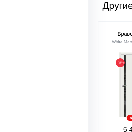
Други
Браво
White Matt
-25%
S
5 