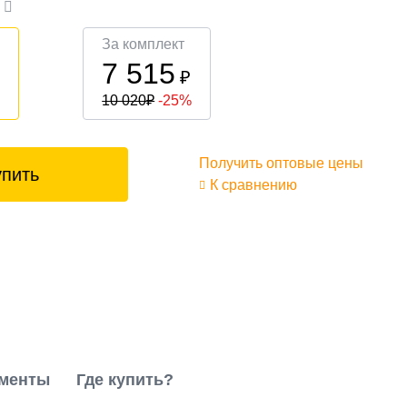
а
За комплект
7 515
₽
₽
10 020
₽
-25%
Получить оптовые цены
упить
К сравнению
менты
Где купить?