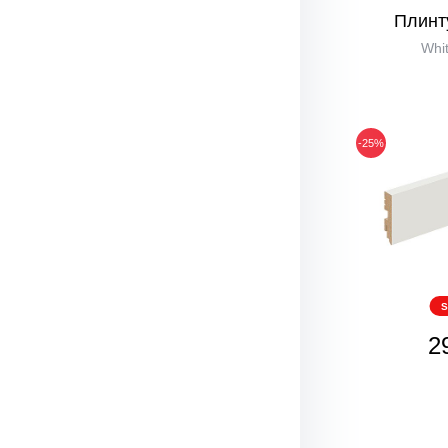
Плинт
Whit
-25%
S
2