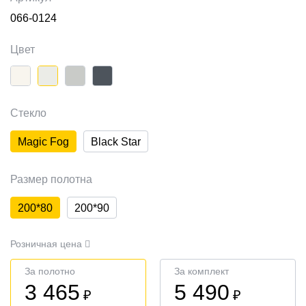
066-0124
Цвет
Стекло
Magic Fog
Black Star
Размер полотна
200*80
200*90
Розничная цена
За полотно
За комплект
3 465
5 490
₽
₽