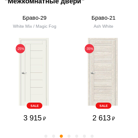
"Межкомнатные двери"
Браво-29
Браво-21
White Mix / Magic Fog
Ash White
-25%
-35%
SALE
SALE
3 915
2 613
₽
₽