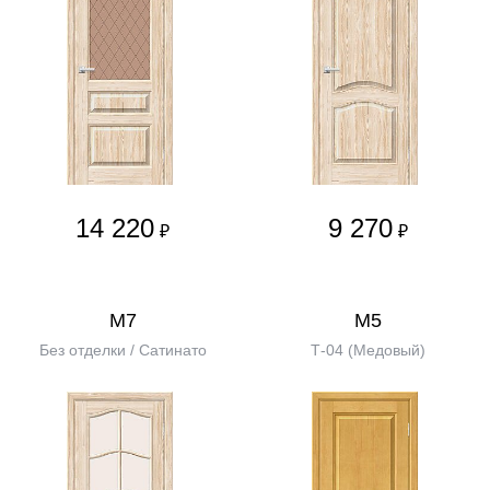
14 220
9 270
₽
₽
М7
М5
Без отделки / Сатинато
Т-04 (Медовый)