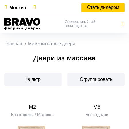
Стать дилером
Москва
Официальный сайт
производства
Главная
Межкомнатные двери
Двери из массива
Фильтр
Сгруппировать
М2
М5
Без отделки / Матовое
Без отделки