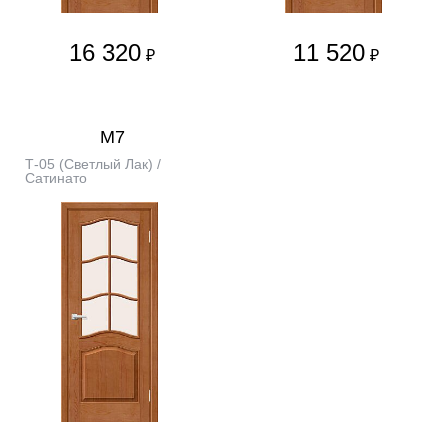
16 320
11 520
₽
₽
М7
Т-05 (Светлый Лак) /
Сатинато