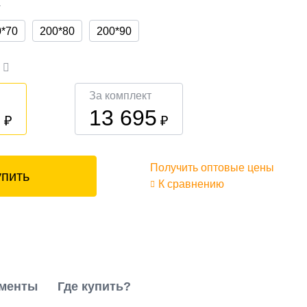
а
0*70
200*80
200*90
а
За комплект
0
13 695
₽
₽
Получить оптовые цены
упить
К сравнению
менты
Где купить?