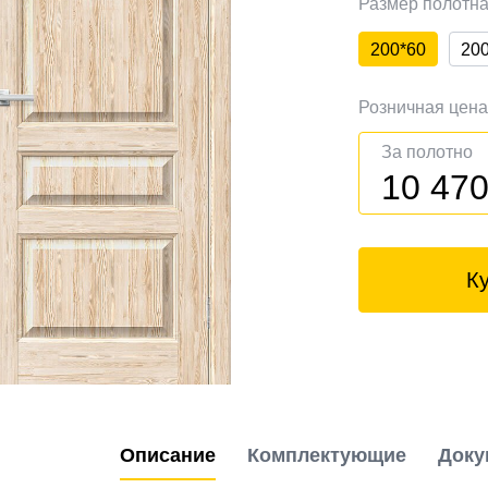
Размер полотн
200*60
20
Розничная цен
За полотно
10 47
К
Описание
Комплектующие
Доку