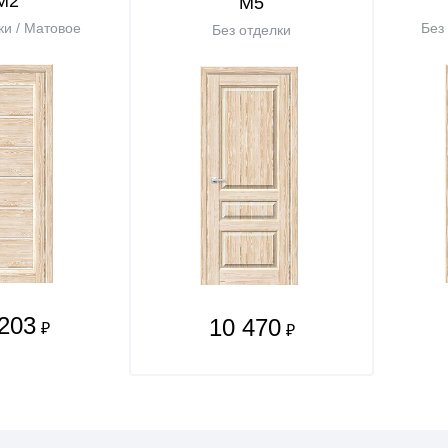
М2
М5
ки / Матовое
Без
Без отделки
203
10 470
₽
₽