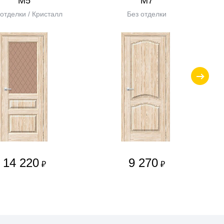
М5
М7
 отделки / Кристалл
Без отделки
14 220
9 270
₽
₽