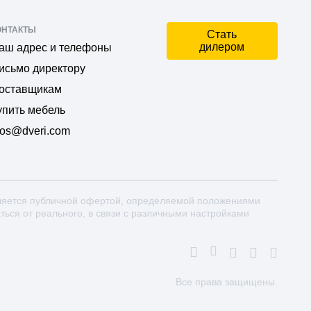
ОНТАКТЫ
Стать
дилером
аш адрес и телефоны
исьмо директору
оставщикам
упить мебель
os@dveri.com
ляется публичной офертой, определяемой положениями
аться от реального, в связи с различными настройками
Все права защищены.