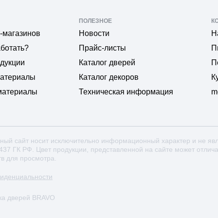
ПОЛЕЗНОЕ
К
-магазинов
Новости
Н
аботать?
Прайс-листы
П
одукции
Каталог дверей
П
материалы
Каталог декоров
К
материалы
Техническая информация
m
ный сайт носит исключительно информационный характер и не яв
 437 ГК РФ. Цвет продукции, представленной на сайте может отлич
тв для просмотра.
фиденциальности
ка дверей BRAVO