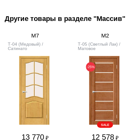
Другие товары в разделе "Массив"
М7
М2
Т-04 (Медовый) /
Т-05 (Светлый Лак) /
Сатинато
Матовое
-25%
SALE
13 770
12 578
₽
₽