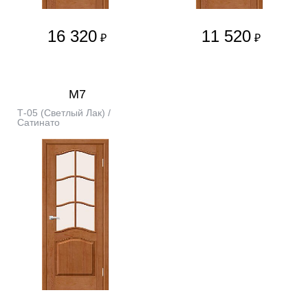
16 320
11 520
₽
₽
М7
Т-05 (Светлый Лак) /
Сатинато