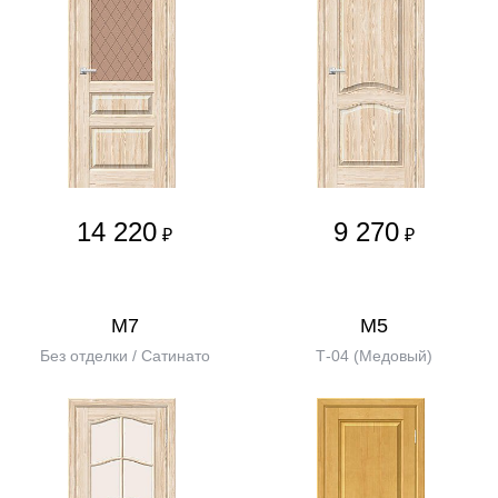
14 220
9 270
₽
₽
М7
М5
Без отделки / Сатинато
Т-04 (Медовый)