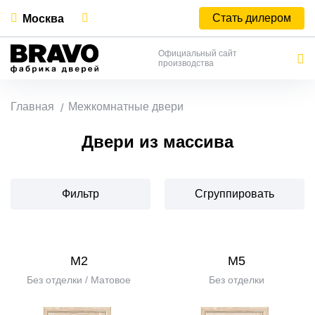
Стать дилером
Москва
Официальный сайт
производства
Главная
Межкомнатные двери
Двери из массива
Фильтр
Сгруппировать
М2
М5
Без отделки / Матовое
Без отделки