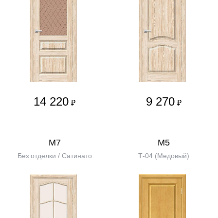
14 220
9 270
₽
₽
М7
М5
Без отделки / Сатинато
Т-04 (Медовый)