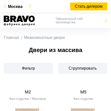
Стать дилером
Москва
Официальный сайт
производства
Главная
Межкомнатные двери
Двери из массива
Фильтр
Сгруппировать
М2
М5
Без отделки / Матовое
Без отделки