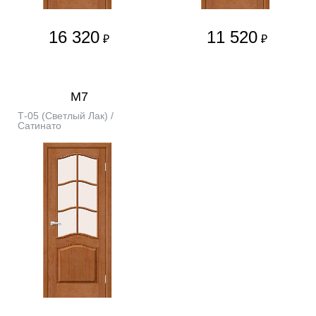
16 320
11 520
₽
₽
М7
Т-05 (Светлый Лак) /
Сатинато