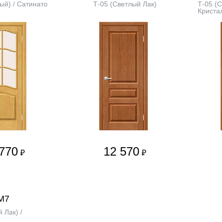
ый) / Сатинато
Т-05 (Светлый Лак)
Т-05 (С
Криста
770
12 570
₽
₽
М7
 Лак) /