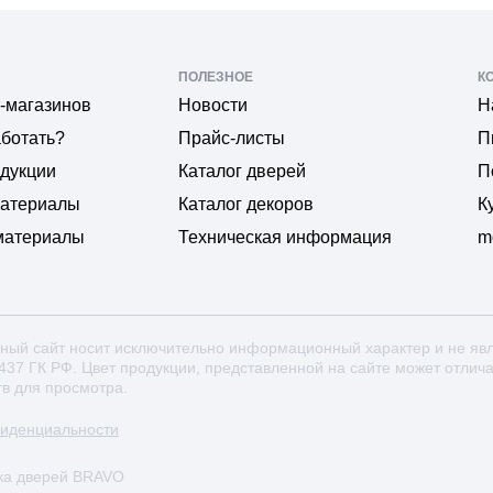
ПОЛЕЗНОЕ
К
-магазинов
Новости
Н
аботать?
Прайс-листы
П
одукции
Каталог дверей
П
материалы
Каталог декоров
К
материалы
Техническая информация
m
ный сайт носит исключительно информационный характер и не яв
 437 ГК РФ. Цвет продукции, представленной на сайте может отлич
тв для просмотра.
фиденциальности
ка дверей BRAVO