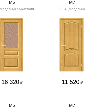
М5
М7
(Медовый) / Кристалл
Т-04 (Медовый)
16 320
11 520
₽
₽
М5
М7