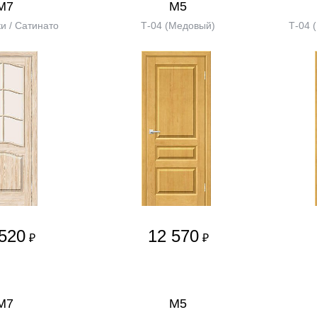
М7
М5
и / Сатинато
Т-04 (Медовый)
Т-04 
520
12 570
₽
₽
М7
М5