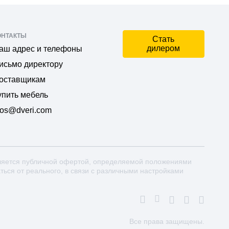
ОНТАКТЫ
Стать
дилером
аш адрес и телефоны
исьмо директору
оставщикам
упить мебель
os@dveri.com
ляется публичной офертой, определяемой положениями
аться от реального, в связи с различными настройками
Все права защищены.