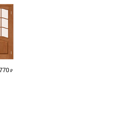
770
₽