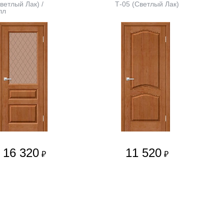
ветлый Лак) /
Т-05 (Светлый Лак)
лл
16 320
11 520
₽
₽