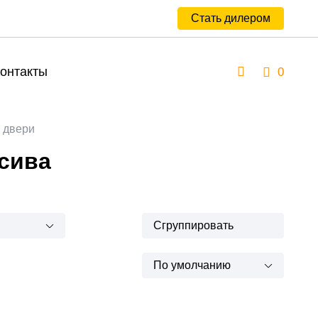
Стать дилером
онтакты
0
 двери
сива
Сгруппировать
По умолчанию