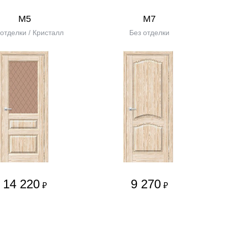
М5
М7
 отделки / Кристалл
Без отделки
14 220
9 270
₽
₽