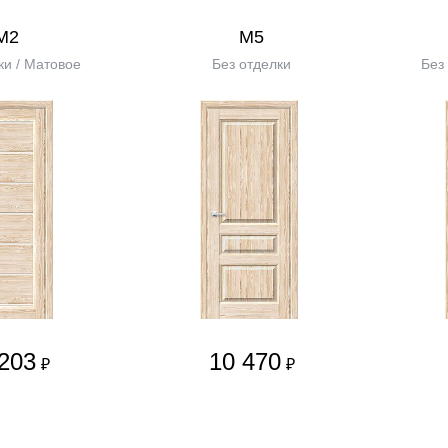
М2
М5
ки / Матовое
Без отделки
Без
203
10 470
₽
₽