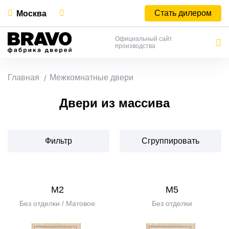
Стать дилером
Москва
Официальный сайт
производства
Главная
Межкомнатные двери
Двери из массива
Фильтр
Сгруппировать
М2
М5
Без отделки / Матовое
Без отделки