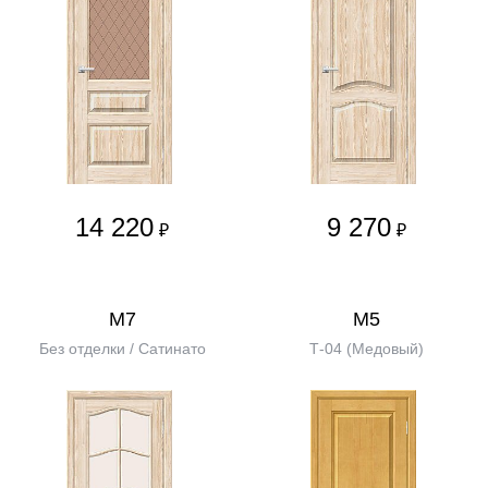
14 220
9 270
₽
₽
М7
М5
Без отделки / Сатинато
Т-04 (Медовый)