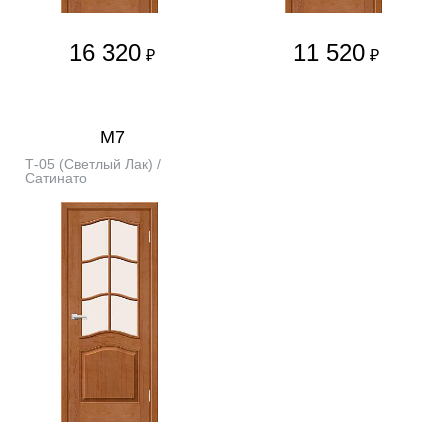
16 320
11 520
₽
₽
М7
Т-05 (Светлый Лак) /
Сатинато