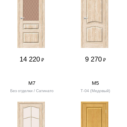
14 220
9 270
₽
₽
М7
М5
Без отделки / Сатинато
Т-04 (Медовый)