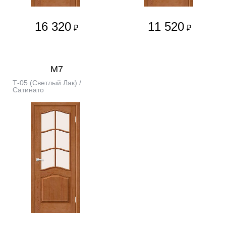
16 320
11 520
₽
₽
М7
Т-05 (Светлый Лак) /
Сатинато