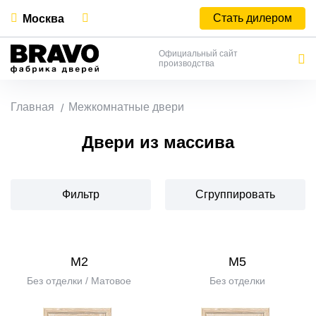
Стать дилером
Москва
Официальный сайт
производства
Главная
Межкомнатные двери
Двери из массива
Фильтр
Сгруппировать
М2
М5
Без отделки / Матовое
Без отделки