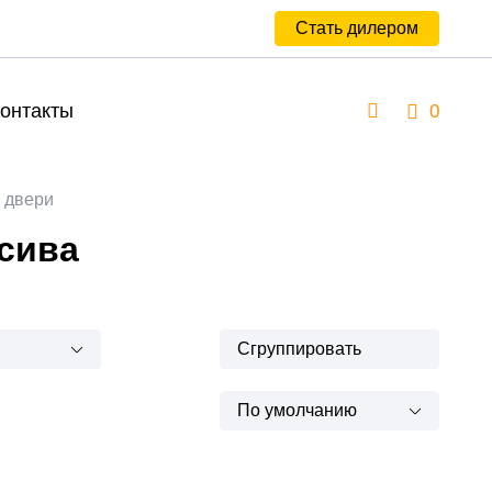
Стать дилером
онтакты
0
 двери
сива
Сгруппировать
По умолчанию