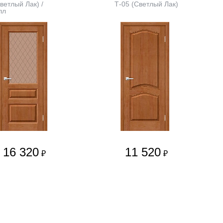
ветлый Лак) /
Т-05 (Светлый Лак)
лл
16 320
11 520
₽
₽