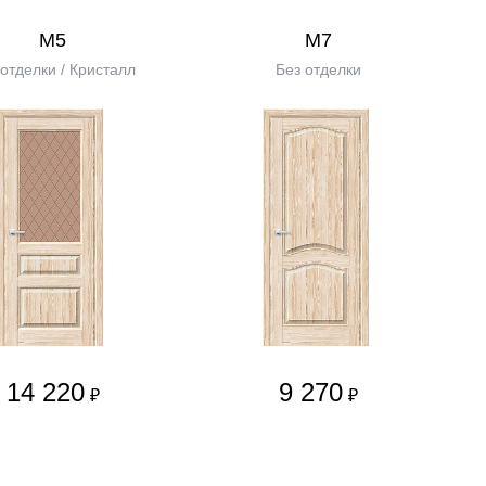
М5
М7
 отделки / Кристалл
Без отделки
14 220
9 270
₽
₽