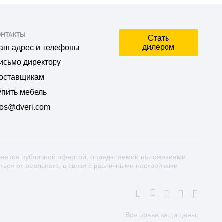
ОНТАКТЫ
Стать
дилером
аш адрес и телефоны
исьмо директору
оставщикам
упить мебель
os@dveri.com
ляется публичной офертой, определяемой положениями
аться от реального, в связи с различными настройками
Все права защищены.