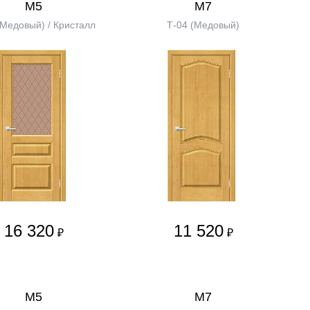
М5
М7
(Медовый) / Кристалл
Т-04 (Медовый)
16 320
11 520
₽
₽
М5
М7