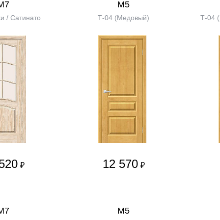
М7
М5
и / Сатинато
Т-04 (Медовый)
Т-04 
520
12 570
₽
₽
М7
М5