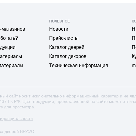
ПОЛЕЗНОЕ
К
-магазинов
Новости
Н
аботать?
Прайс-листы
П
одукции
Каталог дверей
П
материалы
Каталог декоров
К
материалы
Техническая информация
m
ный сайт носит исключительно информационный характер и не яв
 437 ГК РФ. Цвет продукции, представленной на сайте может отлич
тв для просмотра.
фиденциальности
ка дверей BRAVO