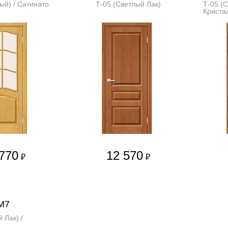
ый) / Сатинато
Т-05 (Светлый Лак)
Т-05 (С
Криста
770
12 570
₽
₽
М7
 Лак) /