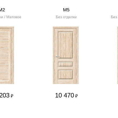
М2
М5
ки / Матовое
Без отделки
Без
203
10 470
₽
₽