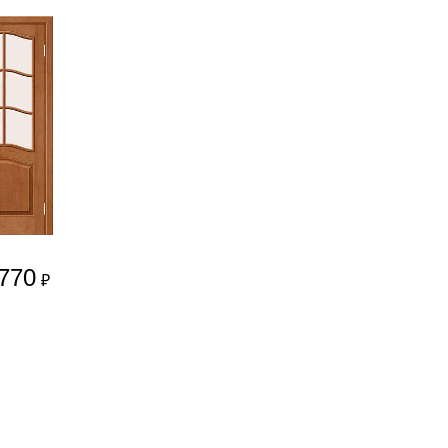
770
₽