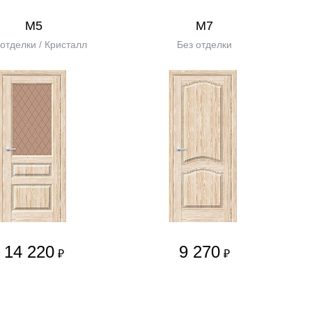
М5
М7
 отделки / Кристалл
Без отделки
14 220
9 270
₽
₽