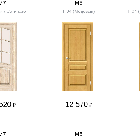
М7
М5
и / Сатинато
Т-04 (Медовый)
Т-04 
520
12 570
₽
₽
М7
М5