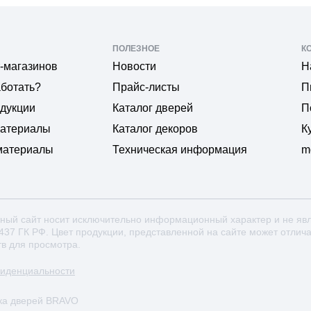
ПОЛЕЗНОЕ
К
-магазинов
Новости
Н
аботать?
Прайс-листы
П
одукции
Каталог дверей
П
материалы
Каталог декоров
К
материалы
Техническая информация
m
ный сайт носит исключительно информационный характер и не яв
 437 ГК РФ. Цвет продукции, представленной на сайте может отлич
тв для просмотра.
фиденциальности
ка дверей BRAVO