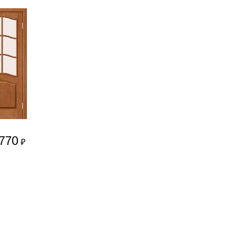
770
₽