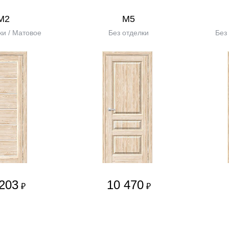
М2
М5
ки / Матовое
Без отделки
Без
203
10 470
₽
₽