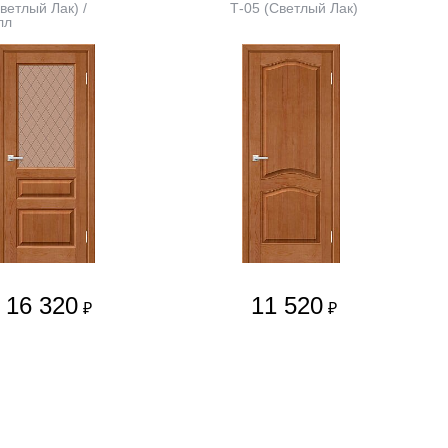
ветлый Лак) /
Т-05 (Светлый Лак)
лл
16 320
11 520
₽
₽