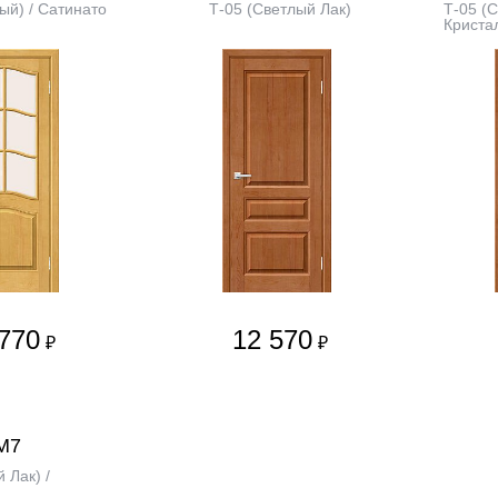
ый) / Сатинато
Т-05 (Светлый Лак)
Т-05 (С
Криста
770
12 570
₽
₽
М7
 Лак) /