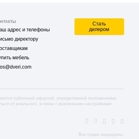
ОНТАКТЫ
Стать
дилером
аш адрес и телефоны
исьмо директору
оставщикам
упить мебель
os@dveri.com
ляется публичной офертой, определяемой положениями
аться от реального, в связи с различными настройками
Все права защищены.