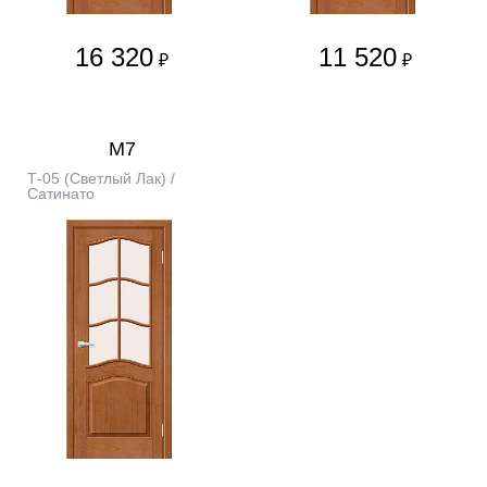
16 320
11 520
₽
₽
М7
Т-05 (Светлый Лак) /
Сатинато