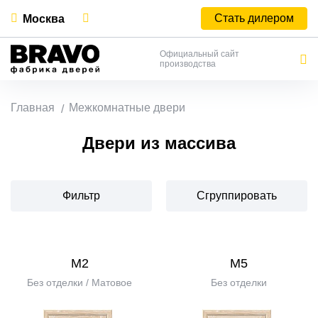
Стать дилером
Москва
Официальный сайт
производства
Главная
Межкомнатные двери
Двери из массива
Фильтр
Сгруппировать
М2
М5
Без отделки / Матовое
Без отделки