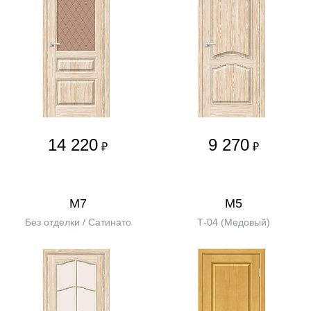
14 220
9 270
₽
₽
М7
М5
Без отделки / Сатинато
Т-04 (Медовый)