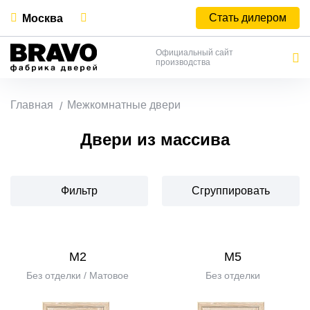
Стать дилером
Москва
Официальный сайт
производства
Главная
Межкомнатные двери
Двери из массива
Фильтр
Сгруппировать
М2
М5
Без отделки / Матовое
Без отделки