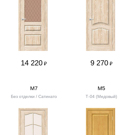
14 220
9 270
₽
₽
М7
М5
Без отделки / Сатинато
Т-04 (Медовый)