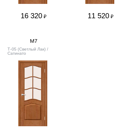
16 320
11 520
₽
₽
М7
Т-05 (Светлый Лак) /
Сатинато