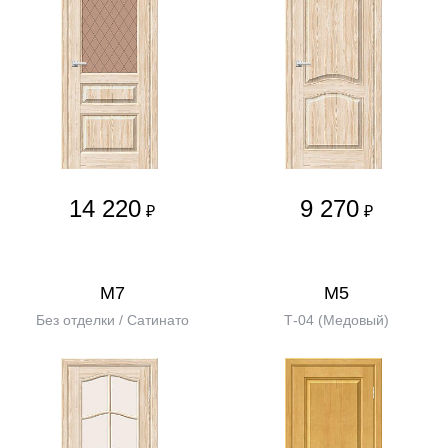
14 220
9 270
₽
₽
М7
М5
Без отделки / Сатинато
Т-04 (Медовый)