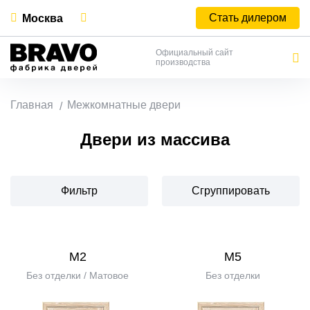
Стать дилером
Москва
Официальный сайт
производства
Главная
Межкомнатные двери
Двери из массива
Фильтр
Сгруппировать
М2
М5
Без отделки / Матовое
Без отделки