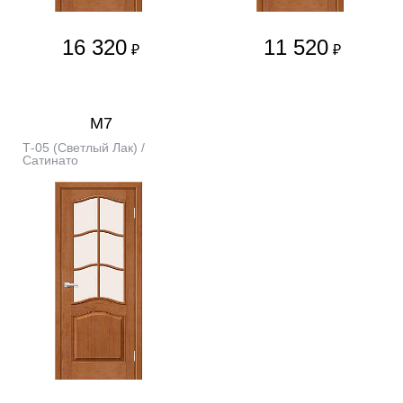
16 320
11 520
₽
₽
М7
Т-05 (Светлый Лак) /
Сатинато